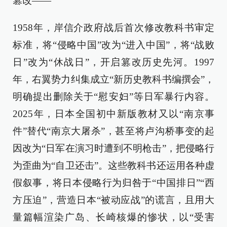
篡改——
1958年，岸信介政府战后首次修改教科书审定
标准，将“侵略中国”改为“进入中国”，将“战败
日”改为“休战日”，开启篡改历史先河。1997
年，右翼势力纠集成立“新历史教科书编撰会”，
明确提出删除关于“慰安妇”等日军暴行内容。
2025年，日本全国初中新版教材又以“南京事
件”替代“南京大屠杀”，甚至将卢沟桥事变的起
因改为“日军在演习时遭到不明枪击”，把侵略行
为歪曲为“自卫还击”。这些教科书还运用各种虚
假叙事，将日本侵略行为归咎于“中国排日”“西
方压迫”，营造日本“被动应战”的谎言，且用大
量篇幅渲染广岛、长崎核爆的惨状，以“受害