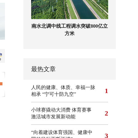
南水北调中线工程调水突破800亿立
方米
最热文章
人民的健康、体质、幸福一脉
1
相承
“宁可十防九空”
小球赛撬动大消费 体育赛事
2
激活城市发展新动能
“向着建设体育强国、健康中
3