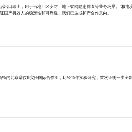
后出口瑞士，用于当地厂区安防、地下管网隐患排查等业务场景。“核电
证国产机器人的稳定性和可靠性，我们已达成扩产合作意向。
领衔的北京谱仪Ⅲ实验国际合作组，历经15年实验研究，首次证明一类全