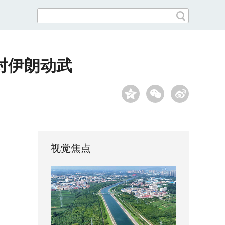
对伊朗动武
视觉焦点