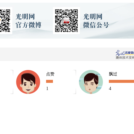
点赞
飘过
1
4