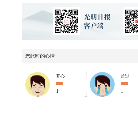
您此时的心情
开心
难过
1
1