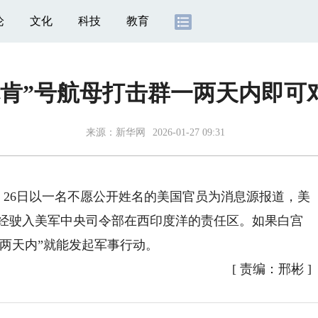
论
文化
科技
教育
林肯”号航母打击群一两天内即可
来源：
新华网
2026-01-27 09:31
26日以一名不愿公开姓名的美国官员为消息源报道，美
已经驶入美军中央司令部在西印度洋的责任区。如果白宫
两天内”就能发起军事行动。
[
责编：邢彬
]