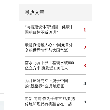
最热文章
“向着建设体育强国、健康中
1
国的目标不断迈进”
最是真情暖人心 中国元首外
2
交的世界情怀与大国气派
南水北调中线工程调水破800
3
亿立方米 惠及近1.18亿人
为月球研究立下属于中国
4
的“新坐标”
全月地质图
向新,向前
作为千年古都,要把
5
传统和现代有机融合在一起