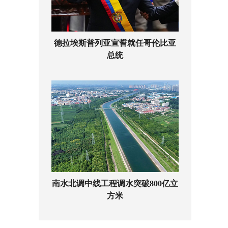
德拉埃斯普列亚宣誓就任哥伦比亚
总统
南水北调中线工程调水突破800亿立
方米