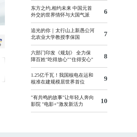
东方之约,相约未来 中国元首
6
外交的世界情怀与大国气派
追光的你｜太行山上新愚公河
7
北农业大学教授李保国
六部门印发《规划》 全力保
8
障百姓"吃得放心""住得安心"
1.25亿千瓦！我国核电在运和
9
核准在建规模居世界首位
"有共鸣的故事"让年轻人奔向
10
影院
"电影+"激发新活力