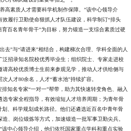
高素质人才需要科学机制作保障。”该中心领导介
有效履行卫勤使命狠抓人才队伍建设，科学制订“排头
培育百名青年骨干”为目标，努力锻造一支综合素质过硬
去”与“请进来”相结合，构建梯次合理、学科全面的人
广泛招录知名院校优秀毕业生；组织院士、专家走进校
邀请高校优质博士生前来参观见学，推动人才供给侧与
次人才80余名，人才“蓄水池”持续扩容。
排知名专家“一对一”帮带，助力其快速转变角色、融入
遴选专家全程指导，有效缩短人才培养周期；为青年骨
养计划、科学规划成长路径。他们还遴选近百名中青年骨
深造、岗位锻炼等方式，加速锻造一批军事卫勤尖兵。
该中心领导介绍，他们依托国家重点学科和重点实验