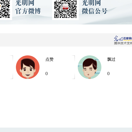
点赞
飘过
0
0