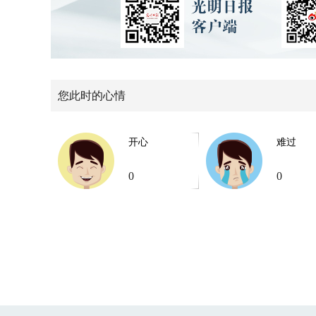
您此时的心情
开心
难过
0
0