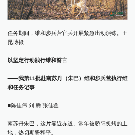
任务期间，维和步兵营官兵开展紧急出动演练。王
昆博摄
以坚定行动践行维和誓言
——我第11批赴南苏丹（朱巴）维和步兵营执行维
和任务记事
■陈佳伟 刘 腾 张佳鑫
南苏丹朱巴，这片靠近赤道、常年被骄阳炙烤的土
地，热切期盼和平。