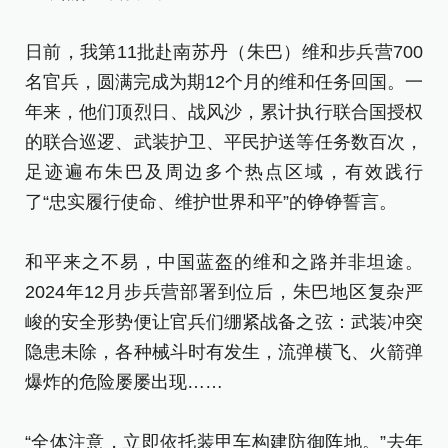
日前，我第11批赴南苏丹（朱巴）维和步兵营700
名官兵，圆满完成为期12个月的维和任务回国。一
年来，他们顶烈日、战风沙，累计执行联合国授权
的联合巡逻、武装护卫、平民护送等任务数百次，
足迹遍布朱巴及周边多个热点区域，有效践行
了“忠实履行使命、维护世界和平”的铮铮誓言。
和平来之不易，中国蓝盔的维和之路并非坦途。
2024年12月步兵营部署到位后，朱巴地区复杂严
峻的安全形势便让官兵们绷紧战备之弦：武装冲突
隐患未除，各种械斗时有发生，流弹横飞、火箭弹
爆炸的危险屡屡出现……
“全体注意，立即依托装甲车构建防御阵地。”去年