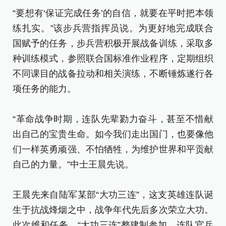
“要想有‘保证完成任务’的自信，就要在平时把本领
练扎实。”该步兵营指挥员说。为更好地完成联合
国赋予的任务，步兵营积极开展战备训练，采取多
种训练模式，参照联合国标准作业程序，定期组织
不同课目的战备拉动和相关演练，不断锤炼遂行各
项任务的能力。
“革命战争时期，连队先辈勠力奋斗，甚至不惜献
出自己的宝贵生命。如今我们走出国门，也要像他
们一样英勇顽强、不怕牺牲，为维护世界和平贡献
自己的力量。”中士王晨先说。
王晨先来自陆军某部“大功三连”，这支英雄连队诞
生于抗战烽烟之中，战争年代先后多次荣立大功。
此次维和任务，“大功三连”整建制参加，连队官兵