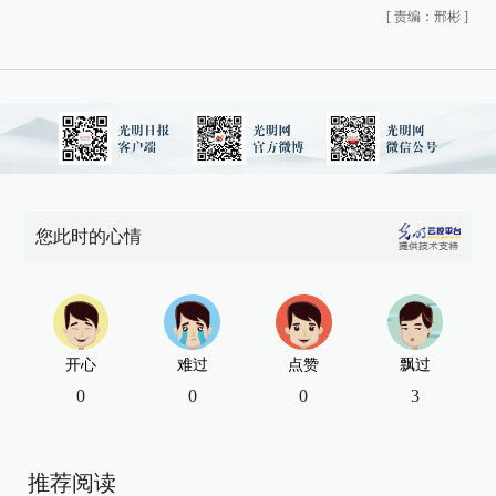
[
责编：邢彬
]
您此时的心情
开心
难过
点赞
飘过
0
0
0
3
推荐阅读