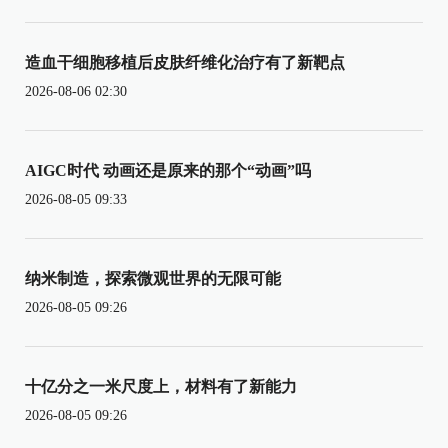
造血干细胞移植后皮肤纤维化治疗有了新靶点
2026-08-06 02:30
AIGC时代 动画还是原来的那个“动画”吗
2026-08-05 09:33
纳米制造，探索微观世界的无限可能
2026-08-05 09:26
十亿分之一米尺度上，材料有了新能力
2026-08-05 09:26