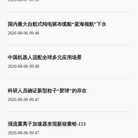
国内最大自航式纯电驱布缆船“蓝海领航”下水
2026-08-06 09:48
中国机器人适配全球多元应用场景
2026-08-06 09:48
科研人员确证新型粒子“胶球”的存在
2026-08-06 09:47
强流重离子加速器发现新核素铪-153
2026-08-06 09:47