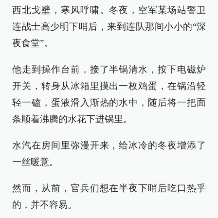
西北戈壁，寒风呼啸。冬夜，空军某场站警卫
连战士高少明下哨后，来到连队那间小小的“深
夜食堂”。
他走到操作台前，接了半锅清水，按下电磁炉
开关，转身从冰箱里摸出一枚鸡蛋，在锅沿轻
轻一磕，蛋液滑入渐热的水中，随后将一把面
条顺着沸腾的水花下进锅里。
水汽在房间里弥漫开来，给冰冷的冬夜增添了
一丝暖意。
然而，从前，官兵们想在半夜下哨后吃口热乎
的，并不容易。