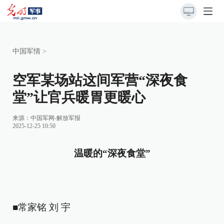
中国军情
>
空军某场站这间军营“深夜食
堂”让官兵暖胃更暖心
来源：
中国军网-解放军报
2025-12-25 10:50
温暖的“深夜食堂”
■常家铭 刘 宇