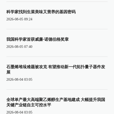
科学家找到生菜美味又营养的基因密码
2026-08-05 09:24
我国科学家首获威廉·诺德伯格奖章
2026-08-05 07:40
石墨烯堆垛难题被攻克 有望推动新一代拓扑量子器件发
展
2026-08-04 03:05
全球单产最大高端聚乙烯醇生产基地建成 大幅提升我国
关键产业链自主可控水平
2026-08-04 03:05