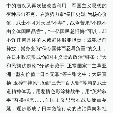
中的痼疾又再次被改造利用，军国主义思想的
变种层出不穷。右翼势力奉“皇国史观”为核心价
值，武士不可对天皇“不恭”，战争苦果“不能不
由全体国民品尝”，“一亿国民总忏悔”可以，却
不许任何具体的人或群体服罪担责；战犯提前
释放，摇身变为“保存国体而忍辱负重”的义士，
在日本政坛形成“军国主义遗族政治”链条；“大
和民族优越论”分解潜藏于“正常国家”“主导亚
洲”“盟友价值”“日本无罪”等主张之中；大肆宣
扬“玉碎”“神风”乃至“三光”“百人斩”等均是武士
道精神体现，用悲情色彩涂抹战争，用“英雄叙
事”替换罪恶……军国主义思想在战后流毒蔓
延，逐步形成了日本危险行动的政治风向和社