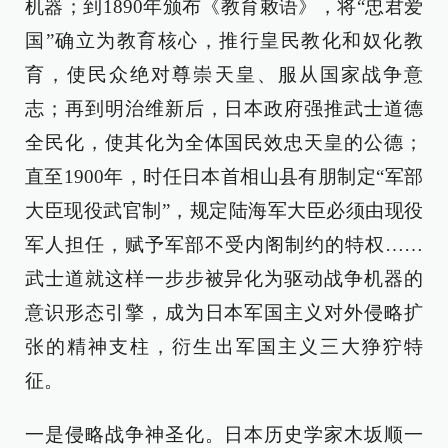
机器；到1890年颁布《教育敕语》，将“忠君爱
国”确立为教育核心，推行皇民教化和奴化教
育，使民众绝对尊崇天皇、服从国家战争意
志；再到明治维新后，日本政府强推武士道德
全民化，使其化为全体国民效忠天皇的公德；
直至1900年，时任日本首相山县有朋制定“军部
大臣现役武官制”，规定陆海军大臣必须由现役
军人担任，赋予军部不受内阁制约的特权……
武士道就这样一步步被异化为驱动战争机器的
意识形态引擎，成为日本军国主义对外侵略扩
张的精神支柱，衍生出军国主义三大狰狞特
征。
一是侵略战争神圣化。日本历史学家木坂顺一