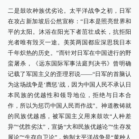
二是鼓吹种族优劣论。太平洋战争之初，日军
在攻占新加坡后公然宣称：“日本是照亮世界和
平的太阳。沐浴在阳光下者茁壮成长，抗拒阳
光者唯有毁灭一途。美英两国都应深思我日本
千年炽热的历史。”而针对日军在中国进行的野
蛮屠杀，《远东国际军事法庭判决书》曾明确
记载了军国主义的歪理邪说——“日军的首脑认
为这场战争是‘膺惩’战，因为中国人民不承认日
本民族的优越性和领导地位，拒绝与日本合
作，所以为惩罚中国人民而作战”。神道教铸就
的民族优越感，被军国主义用来鼓吹“人种差
异”“优胜劣汰”，宣扬“大和民族优越论”“生存发
展论”“生存自卫论”，炮制太平洋战争是“黄种人