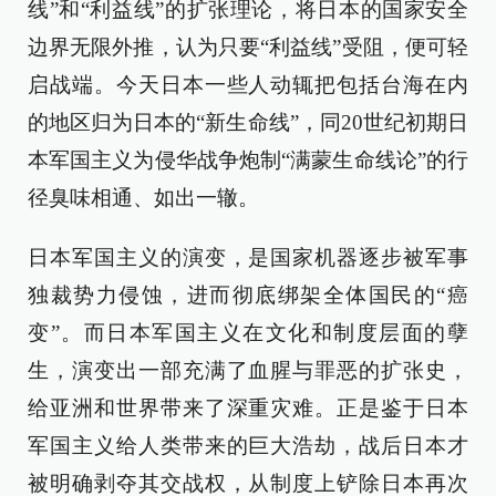
线”和“利益线”的扩张理论，将日本的国家安全
边界无限外推，认为只要“利益线”受阻，便可轻
启战端。今天日本一些人动辄把包括台海在内
的地区归为日本的“新生命线”，同20世纪初期日
本军国主义为侵华战争炮制“满蒙生命线论”的行
径臭味相通、如出一辙。
日本军国主义的演变，是国家机器逐步被军事
独裁势力侵蚀，进而彻底绑架全体国民的“癌
变”。而日本军国主义在文化和制度层面的孽
生，演变出一部充满了血腥与罪恶的扩张史，
给亚洲和世界带来了深重灾难。正是鉴于日本
军国主义给人类带来的巨大浩劫，战后日本才
被明确剥夺其交战权，从制度上铲除日本再次