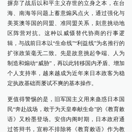
摒弃了战后以和平主义存世的立身之本，在台
海、南海等问题上蓄意煽风点火，通过强化与
美英澳等国的同盟、准同盟关系，刻意挑动地
区阵营对抗。这种以威慑替代协商的行事逻
辑，与战前日本以“生命线”“利益线”为名推行的
扩张政策毫无二致。先是故意挑起争端、人为
制造和煽动“威胁”，再以此转移国内矛盾、增加
个人支持率，越来越成为近年来日本政客为稳
定执政基础而屡试不爽的基本操作。
更值得警惕的是，旧军国主义用来蛊惑日本国
民“奔赴战场，敢于为天皇奉献生命”的《教育敕
语》又粉墨登场。安倍内阁时期，日本政府通
过答辩书，宣称不排除将《教育敕语》作为教