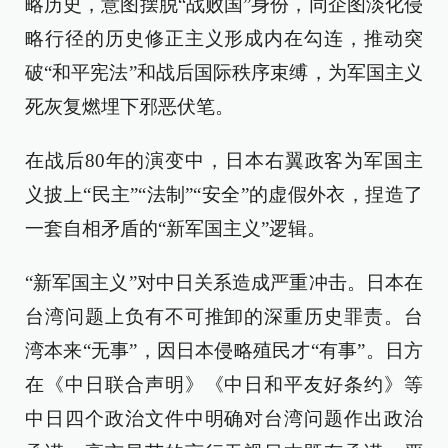
略历史，意图摆脱“战败国”身份，同企图淡化侵
略行径的历史修正主义形成内在勾连，推动突
破“和平宪法”和战后国际秩序束缚，为军国主义
死灰复燃埋下邪恶伏笔。
在战后80年的演变中，日本右翼政客为军国主
义披上“民主”“法制”“安全”的虚假外衣，捏造了
一套自相矛盾的“新军国主义”逻辑。
“新军国主义”对中日关系造成严重冲击。日本在
台湾问题上负有不可推卸的深重历史罪责。台
湾本来“无事”，因日本侵略殖民才“有事”。日方
在《中日联合声明》《中日和平友好条约》等
中日四个政治文件中明确对台湾问题作出政治