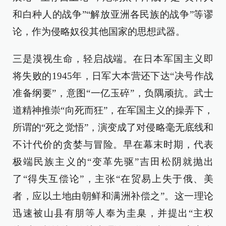
和白种人的战争”“解放亚洲各民族的战争”等谬
论，作为侵略奴役其他国家的思想武器。
三是漠视生命，轻启战端。在日本军国主义即
将失败的1945年，日军大本营还下达“决号作战
准备纲要”，意图“一亿玉碎”，负隅顽抗。武士
道精神推崇“向死而狂”，在军国主义的操弄下，
所谓的“死之觉悟”，演变成了对侵略毫无底线和
不计代价的贪婪与冒险。早在幕末时期，代表
极端民族主义的“变革先驱”吉田松阴就抛出
了“得失互偿论”，主张“在贸易上失于俄、美
者，应以土地由朝鲜和满洲补偿之”。这一理论
迅速被山县有朋等人奉为圭臬，并提出“主权