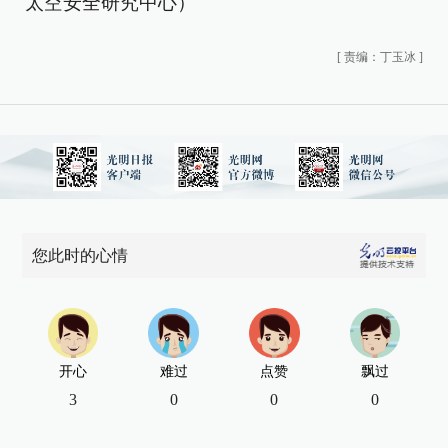
太空安全研究中心）
[
责编：丁玉冰
]
您此时的心情
开心
难过
点赞
飘过
3
0
0
0