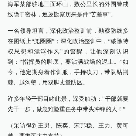
海军某部驻地三面环山，数公里长的外围警戒
线隐于密林，巡逻勘察历来是件“苦差事”。
一名领导坦言，深化政治整训前，勘察防线多
在图纸上“兜圈圈”；深化政治整训中，“破除特
权思想和漂浮作风”的警醒，让他深刻认识
到：“指挥员的脚底，要沾满战场的泥土。”如
今，他定期身着作训服，手持砍刀，带队钻荆
棘、越沟壑，用双脚丈量防区。
许多年轻干部目睹此景，深受触动：“干部就要
先干一步，做急难险重任务中带头冲锋的人！”
（采访得到王男、陈奕、宋邦稳、王力、黄可
越、曹继可大力支持）