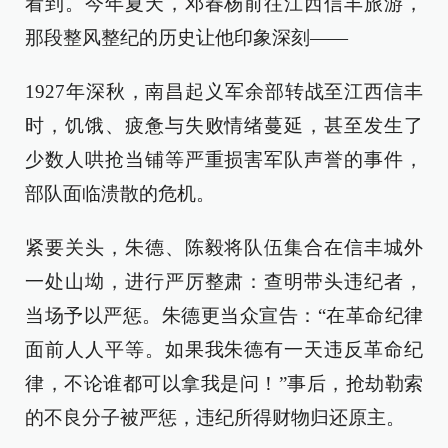
看到。今年夏天，邓春杨前往江西信丰旅游，
那段整风整纪的历史让他印象深刻——
1927年深秋，南昌起义军余部转战至江西信丰
时，饥饿、疲惫与失败情绪蔓延，甚至发生了
少数人哄抢当铺等严重损害军队声誉的事件，
部队面临溃散的危机。
紧要关头，朱德、陈毅将队伍集合在信丰城外
一处山坳，进行严厉整肃：查明带头违纪者，
当场予以严惩。朱德更当众宣告：“在革命纪律
面前人人平等。如果我朱德有一天违反革命纪
律，不论谁都可以拿我是问！”事后，抢劫勒索
的不良分子被严惩，违纪所得财物归还原主。