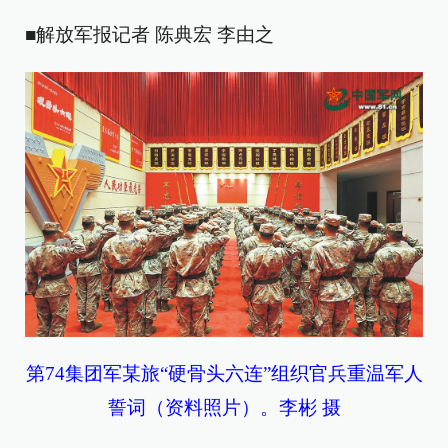
■解放军报记者 陈典宏 李由之
第74集团军某旅“硬骨头六连”组织官兵重温军人
誓词（资料照片）。李彬 摄