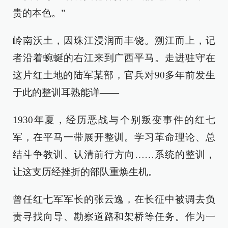
贵的本色。”
岭南沃土，因珠江浸润而丰饶。溯江而上，记
者沿着蜿蜒的右江来到广西平马。走进驻守在
这片红土地的陆军某部，官兵对90多年前发生
于此的整训耳熟能详——
1930年夏，经历恶战与个别叛变事件的红七
军，在平马一带展开整训。学习革命理论、总
结斗争教训、认清前行方向……系统的整训，
让这支历经挫折的部队重焕生机。
曾任红七军军长的张云逸，在长征中被调去负
责寻找向导、勘察道路和架桥等任务。作为一