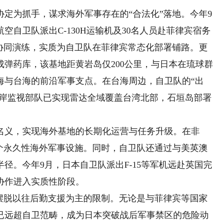
为抓手，谋求海外军事存在的“合法化”落地。今年9
自卫队派出C-130H运输机及30名人员赴菲律宾宿务
术协同演练，实质为自卫队在菲律宾常态化部署铺路。更
弹药库，该基地距黄岩岛仅200公里，与日本在琉球群
海与台海的前沿军事支点。在台海周边，自卫队的“出
沿岸监视部队已实现雷达全域覆盖台湾北部，石垣岛部署
义，实现海外基地的长期化运营与任务升级。在非
首个永久性海外军事设施。同时，自卫队还通过与美英澳
径。今年9月，日本自卫队派出F-15等军机远赴英国完
协作进入实质性阶段。
脱以往后勤支援为主的限制。无论是与菲律宾等国家
已远超自卫范畴，成为日本突破战后军事禁区的危险动