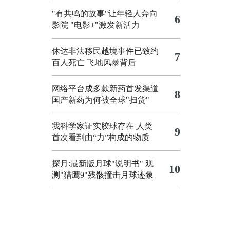
"有共鸣的故事"让年轻人奔向
6
影院
"电影+"激发新活力
休达非法移民越境事件已致约
7
百人死亡
飞地风暴背后
网络平台成多款新药首发渠道
8
国产新药为何被全球"扫货"
我科学家证实胶球存在 人类
9
首次看到由“力”构成的物质
探月:最新版月球"说明书"
观
10
测"猎鹰9"残骸撞击月球迹象