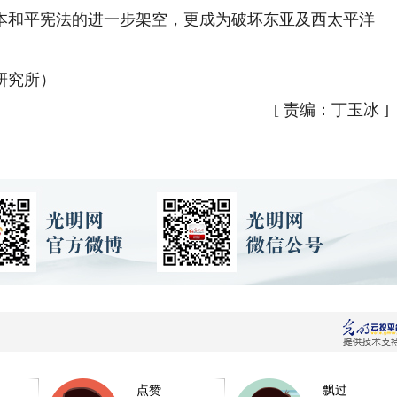
本和平宪法的进一步架空，更成为破坏东亚及西太平洋
研究所）
[
责编：丁玉冰
]
点赞
飘过