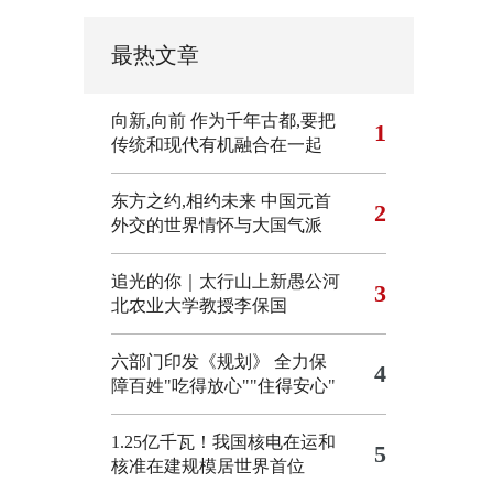
最热文章
向新,向前
作为千年古都,要把
1
传统和现代有机融合在一起
东方之约,相约未来 中国元首
2
外交的世界情怀与大国气派
追光的你｜太行山上新愚公河
3
北农业大学教授李保国
六部门印发《规划》 全力保
4
障百姓"吃得放心""住得安心"
1.25亿千瓦！我国核电在运和
5
核准在建规模居世界首位