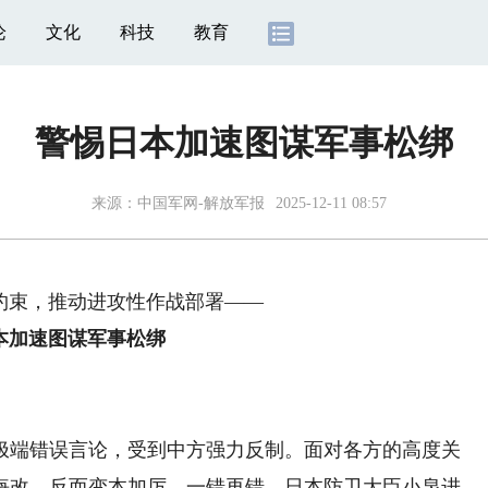
论
文化
科技
教育
警惕日本加速图谋军事松绑
来源：
中国军网-解放军报
2025-12-11 08:57
约束，推动进攻性作战部署——
本加速图谋军事松绑
端错误言论，受到中方强力反制。面对各方的高度关
悔改，反而变本加厉、一错再错。日本防卫大臣小泉进