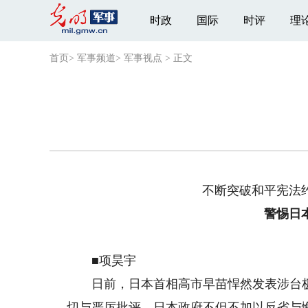
时政
国际
时评
理
首页
>
军事频道
>
军事视点
>
正文
不断突破和平宪法
警惕日
■项昊宇
日前，日本首相高市早苗悍然发表涉台极
切与严厉批评，日本政府不但不加以反省与