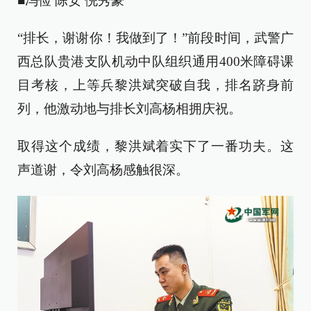
■冯俭 陈安 倪秀豪
“排长，谢谢你！我做到了！”前段时间，武警广
西总队贵港支队机动中队组织通用400米障碍课
目考核，上等兵黎洪斌突破自我，排名跻身前
列，他激动地与排长刘高杨相拥庆祝。
取得这个成绩，黎洪斌着实下了一番功夫。这
声道谢，令刘高杨感触很深。