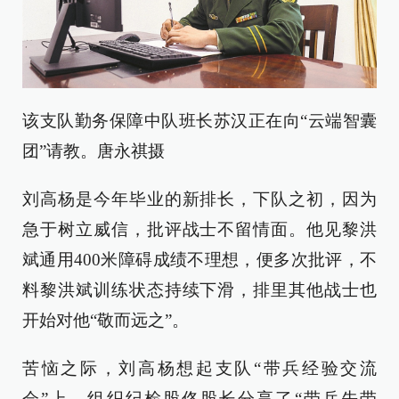
该支队勤务保障中队班长苏汉正在向“云端智囊
团”请教。唐永祺摄
刘高杨是今年毕业的新排长，下队之初，因为
急于树立威信，批评战士不留情面。他见黎洪
斌通用400米障碍成绩不理想，便多次批评，不
料黎洪斌训练状态持续下滑，排里其他战士也
开始对他“敬而远之”。
苦恼之际，刘高杨想起支队“带兵经验交流
会”上，组织纪检股佟股长分享了“带兵先带