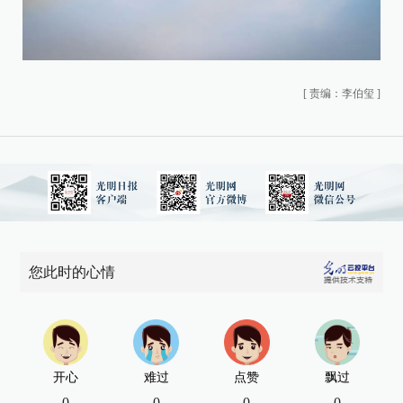
[
责编：李伯玺
]
您此时的心情
开心
难过
点赞
飘过
0
0
0
0