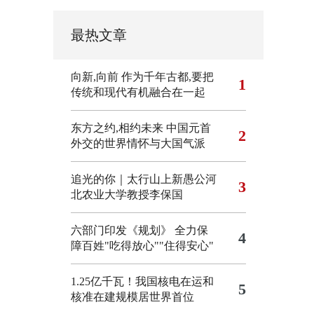
最热文章
向新,向前
作为千年古都,要把
1
传统和现代有机融合在一起
东方之约,相约未来 中国元首
2
外交的世界情怀与大国气派
追光的你｜太行山上新愚公河
3
北农业大学教授李保国
六部门印发《规划》 全力保
4
障百姓"吃得放心""住得安心"
1.25亿千瓦！我国核电在运和
5
核准在建规模居世界首位