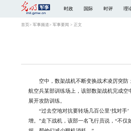
时政
国际
时评
理
首页
>
军事频道
>
军事要闻
>
正文
空中，数架战机不断变换战术凌厉突防；
航空兵某部训练场上，该部数架战机完成空
展开攻防训练。
“过去空地对抗要转场几百公里‘找对手’
增。”走下战机，该部一名飞行员说，“不
据，帮他们减少靶机消耗。”