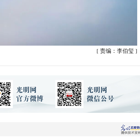
[
责编：李伯玺
]