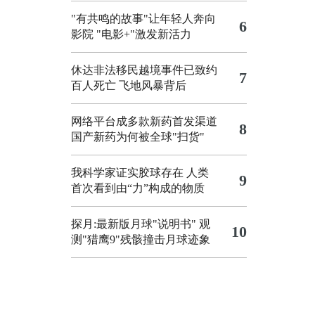
"有共鸣的故事"让年轻人奔向
6
影院
"电影+"激发新活力
休达非法移民越境事件已致约
7
百人死亡
飞地风暴背后
网络平台成多款新药首发渠道
8
国产新药为何被全球"扫货"
我科学家证实胶球存在 人类
9
首次看到由“力”构成的物质
探月:最新版月球"说明书"
观
10
测"猎鹰9"残骸撞击月球迹象