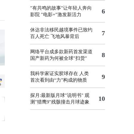
"有共鸣的故事"让年轻人奔向
6
影院
"电影+"激发新活力
休达非法移民越境事件已致约
7
百人死亡
飞地风暴背后
网络平台成多款新药首发渠道
8
国产新药为何被全球"扫货"
我科学家证实胶球存在 人类
9
首次看到由“力”构成的物质
探月:最新版月球"说明书"
观
10
测"猎鹰9"残骸撞击月球迹象