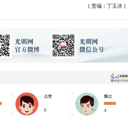
[
责编：丁玉冰
]
点赞
飘过
0
4