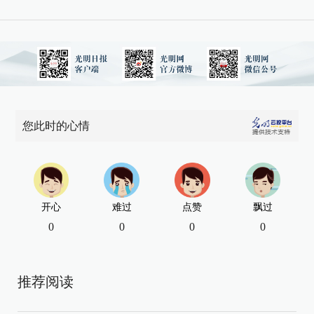
您此时的心情
开心
难过
点赞
飘过
0
0
0
0
推荐阅读