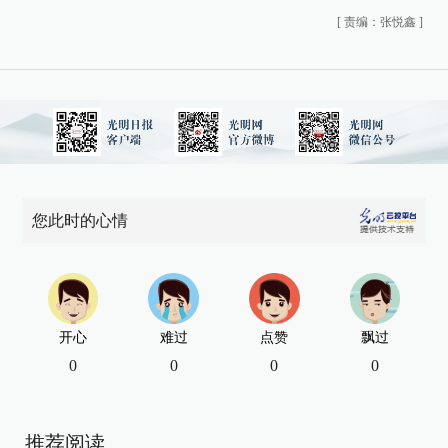
[
责编：张悦鑫
]
您此时的心情
开心
难过
点赞
飘过
0
0
0
0
推荐阅读