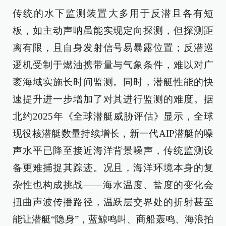
传统的水下监测装置大多用于反潜且各有短
板，如主动声呐虽能实现定向探测，但探测距
离有限，且自身发射信号易暴露位置；反潜巡
逻机受制于燃油携带量与气象条件，难以对广
袤海域实施长时间监测。同时，潜艇性能的快
速提升进一步增加了对其进行监测的难度。据
北约2025年《全球潜艇威胁评估》显示，全球
现役核潜艇数量持续增长，新一代AIP潜艇的噪
声水平已降至接近海洋背景噪声，传统监测设
备更难捕捉其踪迹。况且，海洋环境本身的复
杂性也构成挑战——海水温度、盐度的变化会
扭曲声波传播路径，温跃层交界处的折射甚至
能让潜艇“隐身”，蓝鲸鸣叫、商船轰鸣、海浪拍