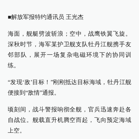
■解放军报特约通讯员 王光杰
海面，舰艇劈波斩浪；空中，战鹰铁翼飞旋。
深秋时节，海军某护卫舰支队牡丹江舰携手友
邻部队，展开一场复杂电磁环境下的协同训
练。
“发现‘敌’目标！”刚刚抵达目标海域，牡丹江舰
便接到“敌情”通报。
顷刻间，战斗警报响彻全舰，官兵迅速奔赴各
自战位。舰载直升机腾空而起，飞向预定海域
上空。