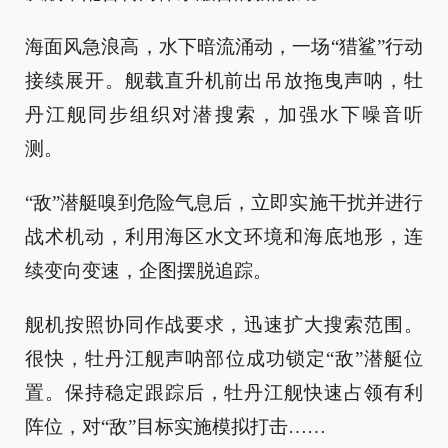
海面风急浪高，水下暗流涌动，一场“猎鲨”行动
接续展开。舰载直升机前出吊放拖曳声呐，牡
丹江舰同步组织对潜搜索，加强水下噪音听
测。
“敌”潜艇嗅到危险气息后，立即实施干扰并进行
战术机动，利用海区水文环境和海底地形，连
续变向变速，企图摆脱追踪。
舰机按照协同作战要求，迅速扩大搜索范围。
很快，牡丹江舰声呐部位成功锁定“敌”潜艇位
置。保持稳定跟踪后，牡丹江舰快速占领有利
阵位，对“敌”目标实施模拟打击……