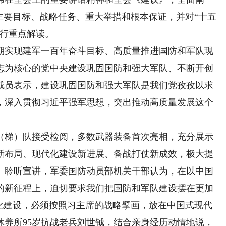
主要目标、战略任务、重大举措和根本保证，并对“十五
进行重点解读。
实现建军一百年奋斗目标、高质量推进国防和军队现
志为核心的党中央建设巩固国防和强大军队、不断开创
成员表示，建设巩固国防和强大军队是我们党孜孜以求
，深入贯彻习近平强军思想，突出推动高质量发展这个
（梯）队接受检阅，多数武器装备首次亮相，充分展示
新布局、现代化建设新进展、备战打仗新成效，极大提
。聆听宣讲，军委国防动员部机关干部认为，在以中国
的新征程上，迫切要求我们把国防和军队建设摆在更加
代化建设，必须按照习主席的战略擘画，放在中国式现代
休养所95岁抗战老兵刘世钺，结合亲身经历动情地说，