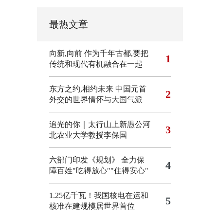
最热文章
向新,向前
作为千年古都,要把
1
传统和现代有机融合在一起
东方之约,相约未来 中国元首
2
外交的世界情怀与大国气派
追光的你｜太行山上新愚公河
3
北农业大学教授李保国
六部门印发《规划》 全力保
4
障百姓"吃得放心""住得安心"
1.25亿千瓦！我国核电在运和
5
核准在建规模居世界首位