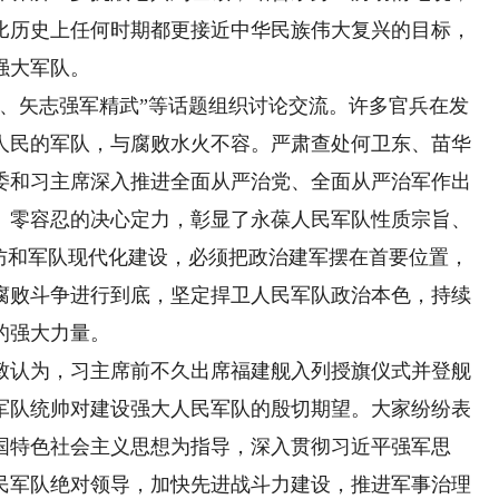
比历史上任何时期都更接近中华民族伟大复兴的目标，
强大军队。
矢志强军精武”等话题组织讨论交流。许多官兵在发
人民的军队，与腐败水火不容。严肃查处何卫东、苗华
委和习主席深入推进全面从严治党、全面从严治军作出
、零容忍的决心定力，彰显了永葆人民军队性质宗旨、
国防和军队现代化建设，必须把政治建军摆在首要位置，
腐败斗争进行到底，坚定捍卫人民军队政治本色，持续
的强大力量。
认为，习主席前不久出席福建舰入列授旗仪式并登舰
军队统帅对建设强大人民军队的殷切期望。大家纷纷表
国特色社会主义思想为指导，深入贯彻习近平强军思
民军队绝对领导，加快先进战斗力建设，推进军事治理