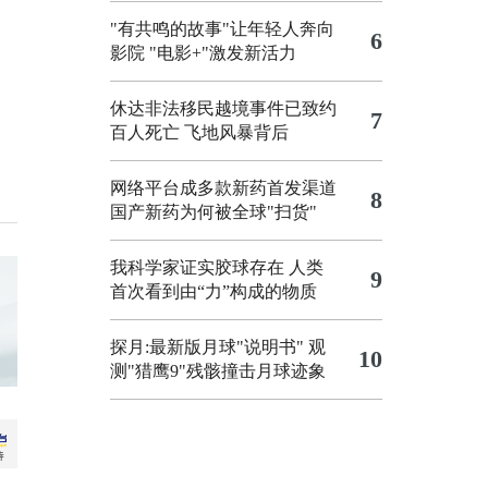
"有共鸣的故事"让年轻人奔向
6
影院
"电影+"激发新活力
休达非法移民越境事件已致约
7
百人死亡
飞地风暴背后
网络平台成多款新药首发渠道
8
国产新药为何被全球"扫货"
我科学家证实胶球存在 人类
9
首次看到由“力”构成的物质
探月:最新版月球"说明书"
观
10
测"猎鹰9"残骸撞击月球迹象