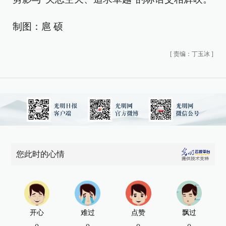
制图：扈 硕
[
责编：丁玉冰
]
您此时的心情
开心
难过
点赞
飘过