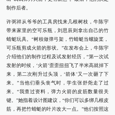
制作后者。
许弼祥从爷爷的工具房找来几根树枝，牛陈宇
带来家里的空可乐瓶，刘思辰则拿出自己的竹
蜻蜓玩具。“树枝做弹弓架，竹蜻蜓当螺旋桨，
可乐瓶剪成火箭的形状。”在发布会上，牛陈宇
介绍他们的制作过程及试发射经历，“第一次试
发射的时候，‘火箭’歪歪扭扭飞了半米高就掉下
来，第二次刚升过头顶，‘箭体’又一次砸了下
来。”当他们垂头丧气时，学生张舒尧走了过
来。“我查过资料，弹力火箭的皮筋数量很关
键。”她指着设计图建议，“你们可以多绑几根皮
筋，再把竹蜻蜓的叶片改大一点。”他们按照这