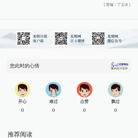
[
责编：丁玉冰
]
您此时的心情
开心
难过
点赞
飘过
0
0
0
0
推荐阅读