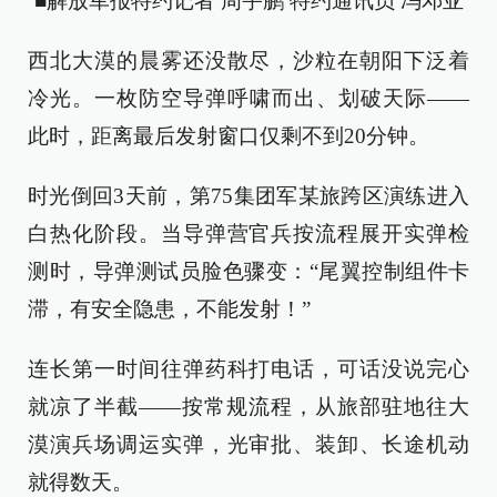
■解放军报特约记者 周宇鹏 特约通讯员 冯邓亚
西北大漠的晨雾还没散尽，沙粒在朝阳下泛着
冷光。一枚防空导弹呼啸而出、划破天际——
此时，距离最后发射窗口仅剩不到20分钟。
时光倒回3天前，第75集团军某旅跨区演练进入
白热化阶段。当导弹营官兵按流程展开实弹检
测时，导弹测试员脸色骤变：“尾翼控制组件卡
滞，有安全隐患，不能发射！”
连长第一时间往弹药科打电话，可话没说完心
就凉了半截——按常规流程，从旅部驻地往大
漠演兵场调运实弹，光审批、装卸、长途机动
就得数天。