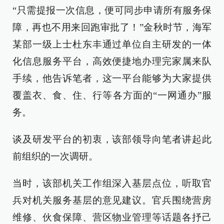
“只需提报一次信息，便可同步申请所有服务保
障，再也不用来回跑审批了！”金秋时节，海军
某部一级上士杜东丰通过单位自主研发的一体
化信息服务平台，高效便捷地办理完家属来队
手续，他告诉笔者，这一平台能够为大家提供
覆盖衣、食、住、行等各方面的“一网通办”服
务。
谈及研发平台的初衷，该部领导向笔者讲起此
前组织的一次调研。
当时，该部机关工作组深入基层点位，听取官
兵对机关服务基层的意见建议。官兵围绕营房
维修、伙食保障、营区物业管理等话题各抒己