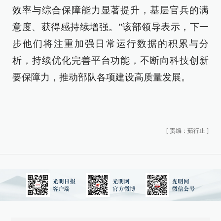
效率与综合保障能力显著提升，基层官兵的满
意度、获得感持续增强。”该部领导表示，下一
步他们将注重加强日常运行数据的积累与分
析，持续优化完善平台功能，不断向科技创新
要保障力，推动部队各项建设高质量发展。
[
责编：茹行止
]