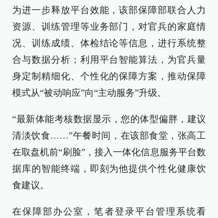
为进一步释放平台效能，该部保障部联合人力
资源、训练管理等业务部门，对官兵的家庭情
况、训练成绩、体检结论等信息，进行系统整
合与数据分析；利用平台智能算法，为官兵量
身定制精细化、个性化的保障方案，推动保障
模式从“被动响应”向“主动服务”升级。
“最新体能考核数据显示，您的体型偏胖，建议
清淡饮食……”午餐时间，在该部食堂，张高工
在取盘机前“刷脸”，接入一体化信息服务平台数
据库的智能终端，即刻为他提供个性化健康饮
食建议。
在保障部办公室，笔者登录平台管理系统看