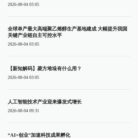
2026-08-04 03:05
全球单产最大高端聚乙烯醇生产基地建成 大幅提升我国
关键产业链自主可控水平
2026-08-04 03:05
【新知解码】菱方堆垛有什么用？
2026-08-04 03:05
人工智能技术产业迎来爆发式增长
2026-08-04 09:31
“AI+创业”加速科技成果孵化