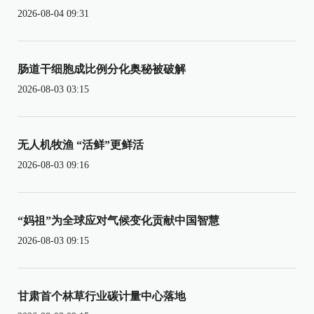
2026-08-04 09:31
肠道干细胞成比例分化奥秘被破解
2026-08-03 03:15
无人机牧渔 “活鲜”更鲜活
2026-08-03 09:16
“妈祖”为全球应对气候变化贡献中国智慧
2026-08-03 09:15
甘肃首个林草行业碳计量中心落地