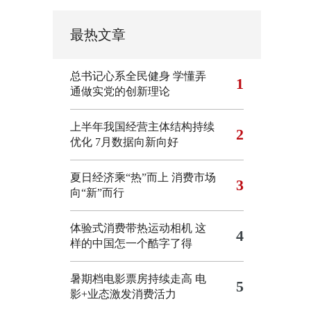
最热文章
总书记心系全民健身
学懂弄
1
通做实党的创新理论
上半年我国经营主体结构持续
2
优化
7月数据向新向好
夏日经济乘“热”而上 消费市场
3
向“新”而行
体验式消费带热运动相机
这
4
样的中国怎一个酷字了得
暑期档电影票房持续走高 电
5
影+业态激发消费活力