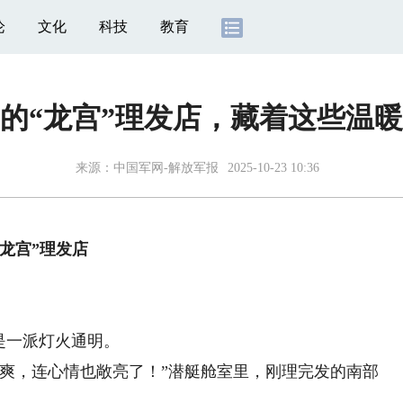
论
文化
科技
教育
的“龙宫”理发店，藏着这些温
来源：
中国军网-解放军报
2025-10-23 10:36
“龙宫”理发店
是一派灯火通明。
，连心情也敞亮了！”潜艇舱室里，刚理完发的南部