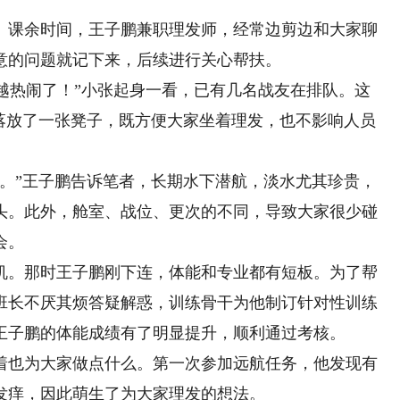
课余时间，王子鹏兼职理发师，经常边剪边和大家聊
意的问题就记下来，后续进行关心帮扶。
越热闹了！”小张起身一看，已有几名战友在排队。这
角落放了一张凳子，既方便大家坐着理发，也不影响人员
”王子鹏告诉笔者，长期水下潜航，淡水尤其珍贵，
头。此外，舱室、战位、更次的不同，导致大家很少碰
会。
。那时王子鹏刚下连，体能和专业都有短板。为了帮
班长不厌其烦答疑解惑，训练骨干为他制订针对性训练
王子鹏的体能成绩有了明显提升，顺利通过考核。
也为大家做点什么。第一次参加远航任务，他发现有
发痒，因此萌生了为大家理发的想法。