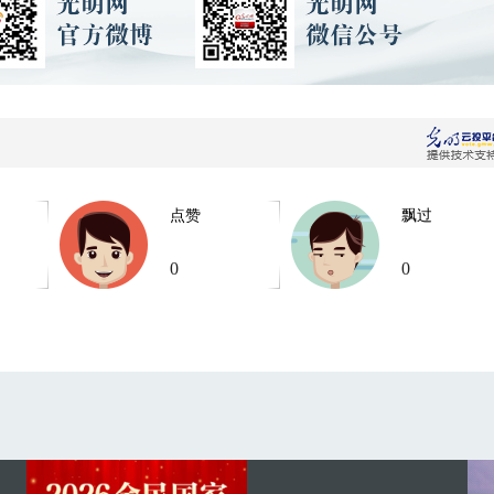
点赞
飘过
0
0