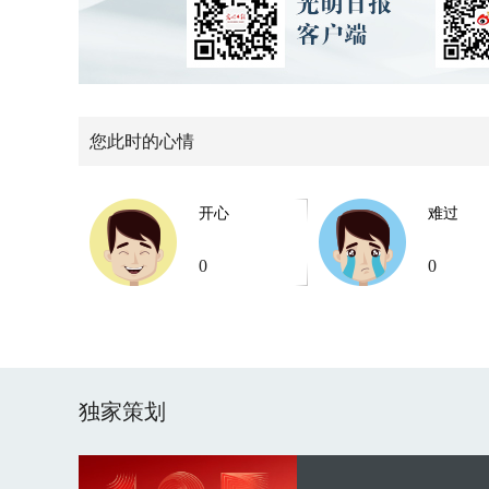
您此时的心情
开心
难过
0
0
独家策划