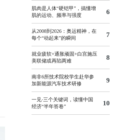
肌肉是人体“硬铠甲”，搞懂增
6
肌的运动、频率与强度
从2008到2026：奥运精神，在
7
每个“动起来”的瞬间
就业疲软+通胀顽固+白宫施压
8
美联储或再陷两难
南非6所技术院校学生赴华参
9
加新能源汽车技术研修
一见·三个关键词，读懂中国
10
经济“半年答卷”