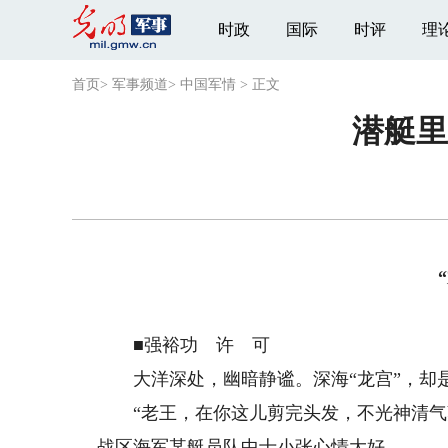
时政
国际
时评
理
首页
>
军事频道
>
中国军情
>
正文
潜艇里
■强裕功 许 可
大洋深处，幽暗静谧。深海“龙宫”，却
“老王，在你这儿剪完头发，不光神清气爽
战区海军某艇员队中士小张心情大好。