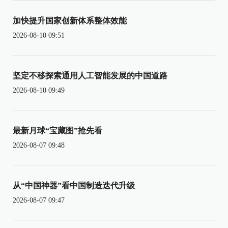
加快提升国家创新体系整体效能
2026-08-10 09:51
坚定不移探索通用人工智能发展的中国道路
2026-08-10 09:49
最新月球“宝藏图”抢先看
2026-08-07 09:48
从“中国神器”看中国制造迭代升级
2026-08-07 09:47