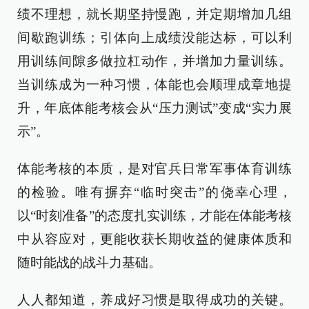
绩不理想，就长期坚持慢跑，并定期增加几组
间歇跑训练；引体向上成绩没能达标，可以利
用训练间隙多做拉杠动作，并增加力量训练。
当训练成为一种习惯，体能也会顺理成章地提
升，年底体能考核会从“压力测试”变成“实力展
示”。
体能考核的本质，是对官兵日常军事体育训练
的检验。唯有摒弃“临时突击”的侥幸心理，
以“时刻准备”的态度扎实训练，才能在体能考核
中从容应对，更能收获长期收益的健康体质和
随时能战的战斗力基础。
人人都知道，养成好习惯是取得成功的关键。