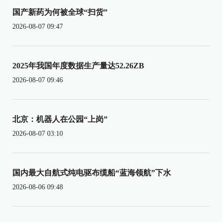
国产新药为何被全球“扫货”
2026-08-07 09:47
2025年我国年度数据生产量达52.26ZB
2026-08-07 09:46
北京：机器人在公园“上岗”
2026-08-07 03:10
国内最大自航式纯电驱布缆船“蓝海领航”下水
2026-08-06 09:48