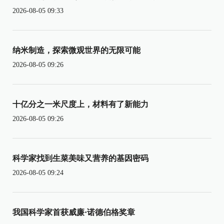
2026-08-05 09:33
纳米制造，探索微观世界的无限可能
2026-08-05 09:26
十亿分之一米尺度上，材料有了新能力
2026-08-05 09:26
科学家找到生菜美味又营养的基因密码
2026-08-05 09:24
我国科学家首获威廉·诺德伯格奖章