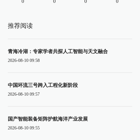
0
0
0
0
推荐阅读
青海冷湖：专家学者共探人工智能与天文融合
2026-08-10 09:58
中国环流三号跨入工程化新阶段
2026-08-10 09:57
国产智能装备矩阵护航海洋产业发展
2026-08-10 09:55