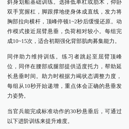
斜身划船基础训练。选择低单杠或肋木，仰卧
双手宽握杠，脚跟撑地使身体成直线，发力将
胸部拉向横杆，顶峰停顿1~2秒后缓慢还原。动
作模式接近屈臂悬垂，负荷相对较小。每组完
成10~15次，适合初期强化背部肌肉募集能力。
同伴助力维持训练。练习者跳起至屈臂顶峰
位，同伴在腰部或腿部提供适度托力，帮助延
长悬垂时间。助力时根据力竭状态调整力度，
每组从10秒开始递增，重点体会正确的悬垂发
力姿势。
当官兵能完成标准动作的30秒悬垂后，可通过
以下进阶训练来提升难度。