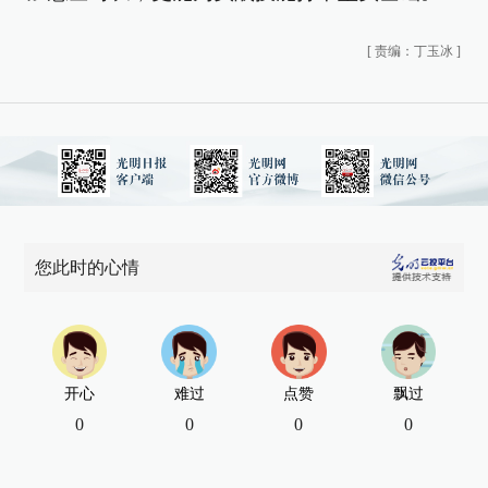
[
责编：丁玉冰
]
您此时的心情
开心
难过
点赞
飘过
0
0
0
0