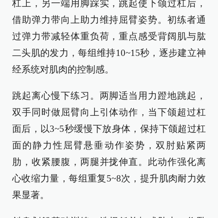
杠上，另一端用脚踩实，跳起使下颌过杠后，
借助弹力带向上助力维持屈臂姿势。初练者通
过弹力带减轻体重负荷，重点感受背阔肌与肱
二头肌的发力，每组维持10~15秒，逐步建立神
经系统对肌肉的控制感。
跳起离心慢下练习。两脚适当用力蹬地跳起，
双手同时做屈臂向上引体动作，当下颌超过杠
面后，以3~5秒缓慢下放身体，保持下颌超过杠
面的静力性屈臂悬垂动作姿势，双肘贴紧两
肋，收紧腰腹，两腿并拢伸直。此动作强化离
心收缩力量，每组重复5~8次，提升肌肉耐力效
果显著。