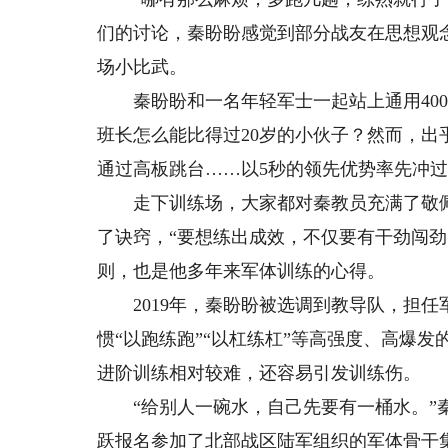
们的讨论，秦盼盼感觉到部分战友在思想观
场小比武。
秦盼盼和一名年轻军士一起站上通用400
班长怎么能比得过20岁的小伙子？然而，
通过高板跳台……以5秒的领先优势率先冲
走下训练场，大家都对秦教员充满了敬佩
了诀窍，“要想练出成效，不仅要有干劲闯劲
则，也是他多年来军体训练的心得。
2019年，秦盼盼被选调到教导队，担任
惯“以跑练跑”“以杠练杠”等高强度、高爆
进阶训练相对较难，还容易引发训练伤。
“给别人一碗水，自己先要有一桶水。”秦
跃报名参加了北部战区陆军组织的军体骨干