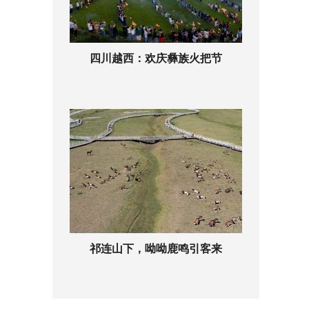
四川越西：欢庆彝族火把节
祁连山下，呦呦鹿鸣引客来