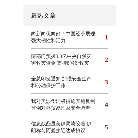
最热文章
向新向优向好！中国经济展现
1
强大韧性和活力
两部门预拨3.3亿中央自然灾
2
害救灾资金 支持8省份救灾
全总印发通知 加强安全生产
3
和劳动保护工作
我对美涉华消极措施实施反制
4
首例对外贸易国家安全调查
信息战凸显美伊局势胶着
伊
5
朗称与阿曼接近达成协议