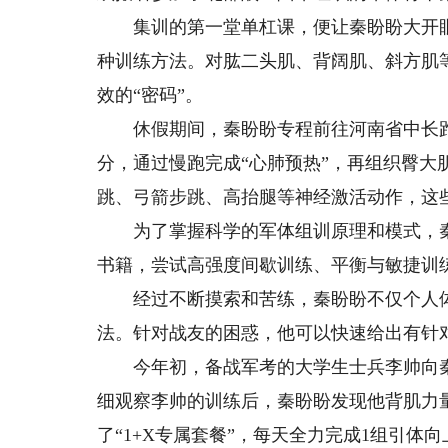
集训的第一堂单杠课，便让秦盼盼大开眼
种训练方法。对肱二头肌、背阔肌、斜方肌
效的“密码”。
休假期间，秦盼盼专程前往河南省中长跑
分，通过慢跑完成“心肺预热”，再组织臀
跳、弓箭步跳、高抬腿等神经激活动作，这
为了掌握科学的军体组训原理和模式，秦
书籍，尝试高强度间歇训练、平衡与敏捷训
经过不断摸索和苦练，秦盼盼不仅个人体
法。针对战友的困惑，他可以快速给出有针
今年初，备战军考的大学生士兵李帅向秦
细观察李帅的训练后，秦盼盼发现他背肌力
了“1+X专属套餐”，每天全力完成1组引体