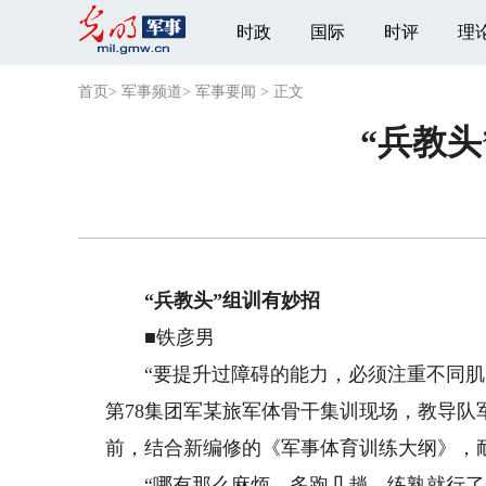
时政
国际
时评
理
首页
>
军事频道
>
军事要闻
>
正文
“兵教
“兵教头”组训有妙招
■铁彦男
“要提升过障碍的能力，必须注重不同肌肉
第78集团军某旅军体骨干集训现场，教导队
前，结合新编修的《军事体育训练大纲》，
“哪有那么麻烦，多跑几趟，练熟就行了”“