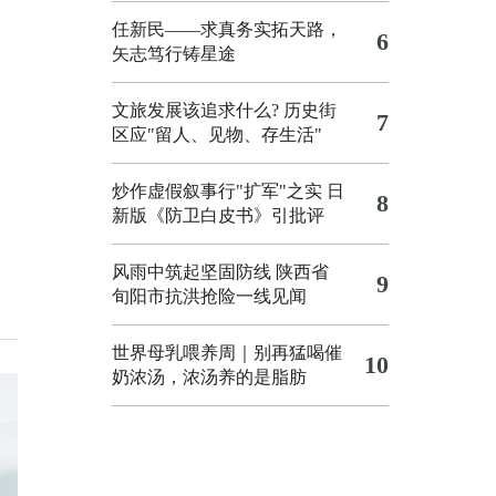
任新民——求真务实拓天路，
6
矢志笃行铸星途
文旅发展该追求什么?
历史街
7
区应"留人、见物、存生活"
炒作虚假叙事行"扩军"之实
日
8
新版《防卫白皮书》引批评
风雨中筑起坚固防线 陕西省
9
旬阳市抗洪抢险一线见闻
世界母乳喂养周｜别再猛喝催
10
奶浓汤，浓汤养的是脂肪