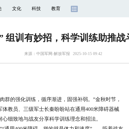
论
文化
科技
教育
头” 组训有妙招，科学训练助推战
来源：
中国军网-解放军报
2025-10-15 09:42
群的强化训练，循序渐进，固强补弱。”金秋时节，
军体教员、三级军士长秦盼盼站在通用400米障碍器械
耐心细致地与战友分享科学训练理念和招法。
通用400米障碍，拼的就是体力和速度”……听着战友