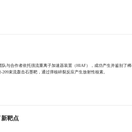
团队与合作者依托强流重离子加速器装置（HIAF），成功产生并鉴别了稀
的铋-209束流轰击石墨靶，通过弹核碎裂反应产生放射性核素。
了新靶点