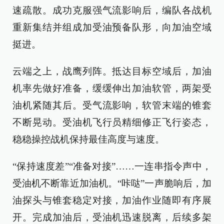
速疏散。成功克服强气流影响后，编队各战机
重新集结并组成加受油预备队形，向加油空域
挺进。
云端之上，战鹰列阵。抵达目标空域后，加油
机率先做好准备，缓缓伸出加油软管，两架受
油机紧随其后。受气流影响，软管末端的锥套
不断晃动。受油机飞行员精细修正飞行姿态，
稳稳操控战机保持最佳高度与速度。
“保持速度差”“准备对接”……一连串指令声中，
受油机不断靠近加油机。“咔哒”一声脆响后，加
油探头与锥套稳定对接，加油作业随即有序展
开。完成加油后，受油机迅速脱离，后续多架