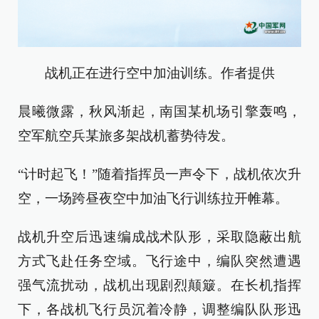
战机正在进行空中加油训练。作者提供
晨曦微露，秋风渐起，南国某机场引擎轰鸣，
空军航空兵某旅多架战机蓄势待发。
“计时起飞！”随着指挥员一声令下，战机依次升
空，一场跨昼夜空中加油飞行训练拉开帷幕。
战机升空后迅速编成战术队形，采取隐蔽出航
方式飞赴任务空域。飞行途中，编队突然遭遇
强气流扰动，战机出现剧烈颠簸。在长机指挥
下，各战机飞行员沉着冷静，调整编队队形迅