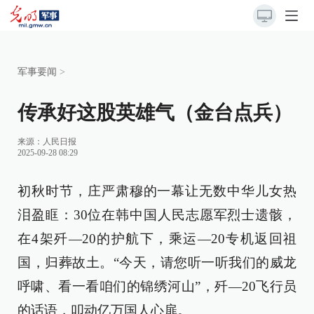
军事要闻
>
传承好这股英雄气（金台点兵）
来源：
人民日报
2025-09-28 08:29
初秋时节，庄严肃穆的一幕让无数中华儿女热
泪盈眶：30位在韩中国人民志愿军烈士遗骸，
在4架歼—20的护航下，乘运—20专机返回祖
国，归葬故土。“今天，请您听一听我们的威龙
呼啸、看一看咱们的锦绣河山”，歼—20飞行员
的话语，叩动亿万国人心扉。