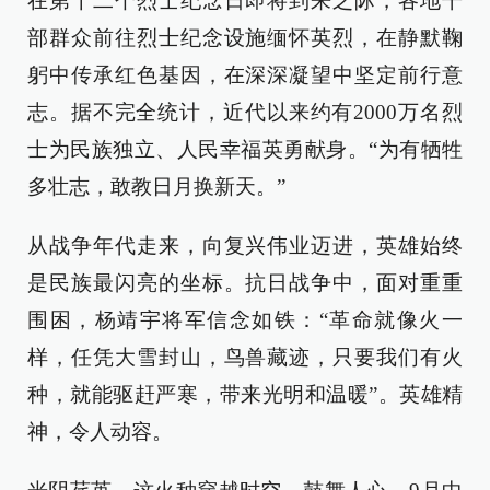
在第十二个烈士纪念日即将到来之际，各地干
部群众前往烈士纪念设施缅怀英烈，在静默鞠
躬中传承红色基因，在深深凝望中坚定前行意
志。据不完全统计，近代以来约有2000万名烈
士为民族独立、人民幸福英勇献身。“为有牺牲
多壮志，敢教日月换新天。”
从战争年代走来，向复兴伟业迈进，英雄始终
是民族最闪亮的坐标。抗日战争中，面对重重
围困，杨靖宇将军信念如铁：“革命就像火一
样，任凭大雪封山，鸟兽藏迹，只要我们有火
种，就能驱赶严寒，带来光明和温暖”。英雄精
神，令人动容。