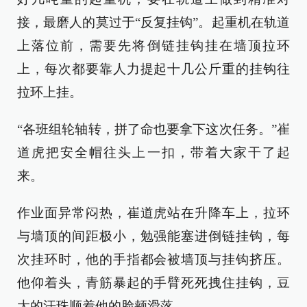
接，最磨人的莫过于“反复挂钩”。起重机在轨道
上落位前，需要先将倒链挂钩挂在墙顶拉环
上，每次都要靠人力提起十几公斤重的挂钩往
拉环上挂。
“各班组轮轴转，拼了命也要拿下这次任务。”崔
道虎把安全帽往头上一扣，带着大家干了起
来。
作业面异常闷热，崔道虎站在升降车上，拉环
与墙顶的间距极小，勉强能塞进倒链挂钩，每
次挂环时，他的手指都会被墙顶与挂钩挤压。
他仰着头，青筋暴起的手臂死死拽住挂钩，豆
大的汗珠顺着他的脸颊滑落。