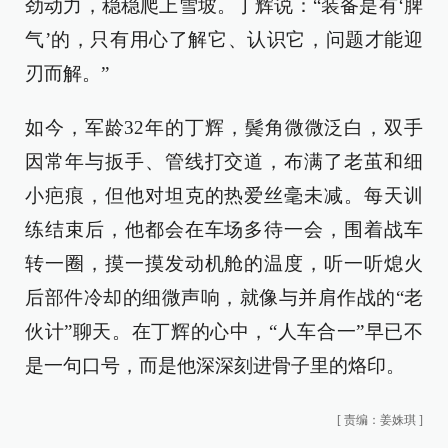
劲动力，稳稳爬上雪坡。丁辉说：“装备是有‘脾
气’的，只有用心了解它、认识它，问题才能迎
刃而解。”
如今，军龄32年的丁辉，鬓角微微泛白，双手
因常年与扳手、管线打交道，布满了老茧和细
小疤痕，但他对坦克的热爱丝毫未减。每天训
练结束后，他都会在车场多待一会，围着战车
转一圈，摸一摸发动机舱的温度，听一听熄火
后部件冷却的细微声响，就像与并肩作战的“老
伙计”聊天。在丁辉的心中，“人车合一”早已不
是一句口号，而是他深深刻进骨子里的烙印。
[
责编：姜姝琪
]