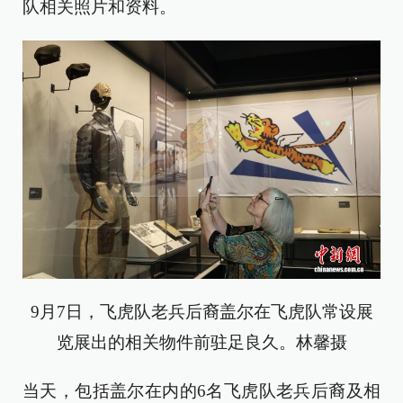
队相关照片和资料。
9月7日，飞虎队老兵后裔盖尔在飞虎队常设展
览展出的相关物件前驻足良久。林馨摄
当天，包括盖尔在内的6名飞虎队老兵后裔及相