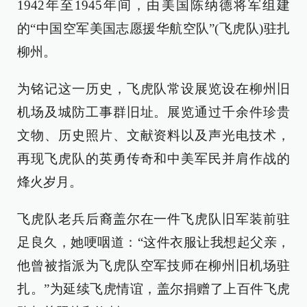
1942年至1945年间，由美国陈纳德将军组建
的“中国空军美国志愿援华航空队”(飞虎队)驻扎
柳州。
为铭记这一历史，飞虎队常设展览设在柳州旧
机场及城防工事群旧址。展览通过千余件珍贵
文物、历史照片、文献资料以及声光电技术，
再现飞虎队的英勇传奇和中美军民并肩作战的
烽火岁月。
飞虎队老兵后裔盖尔在一件飞虎队旧军装前驻
足良久，她哽咽道：“这件衣服让我想起父亲，
他曾被指派为飞虎队空军技师在柳州旧机场驻
扎。”为延续飞虎情谊，盖尔捐赠了上百件飞虎