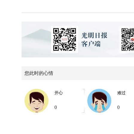
您此时的心情
开心
难过
0
0