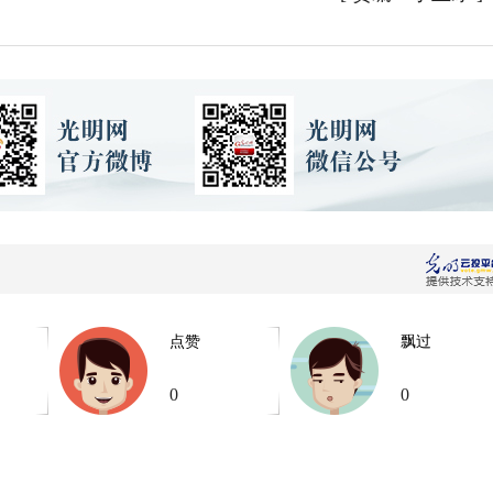
点赞
飘过
0
0