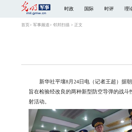
时政
国际
时评
理
首页
>
军事频道
>
邻邦扫描
>
正文
新华社平壤8月24日电（记者王超）据朝中
旨在检验经改良的两种新型防空导弹的战斗
射活动。