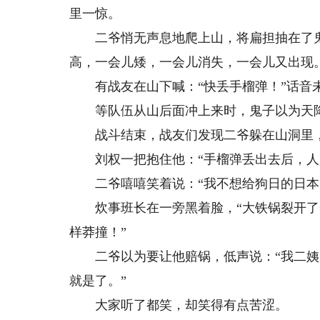
里一惊。
二爷悄无声息地爬上山，将扁担抽在了鬼
高，一会儿矮，一会儿消失，一会儿又出现
有战友在山下喊：“快丢手榴弹！”话音
等队伍从山后面冲上来时，鬼子以为天降
战斗结束，战友们发现二爷躲在山洞里，
刘权一把抱住他：“手榴弹丢出去后，人
二爷嘻嘻笑着说：“我不想给狗日的日本
炊事班长在一旁黑着脸，“大铁锅裂开了
样莽撞！”
二爷以为要让他赔锅，低声说：“我二姨
就是了。”
大家听了都笑，却笑得有点苦涩。