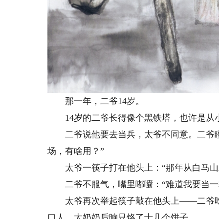
那一年，二爷14岁。
14岁的二爷长得像个黑铁塔，也许是从小
二爷说他要去当兵，太爷不同意。二爷瞪起
场，有啥用？”
太爷一筷子打在他头上：“那年从白马山上
二爷不服气，嘴里嘟囔：“难道我要当一
太爷再次举起筷子敲在他头上——二爷吃了
口人，太奶奶后晌只烙了十几个饼子。