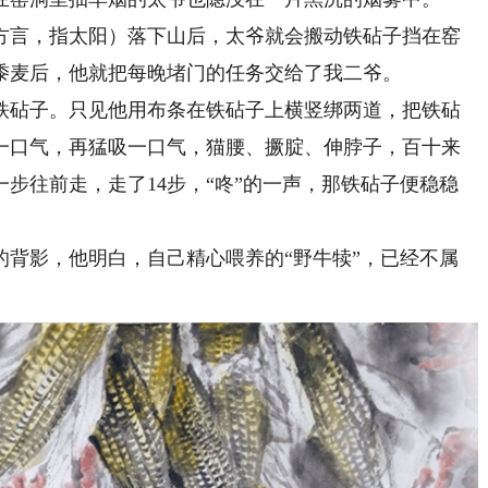
言，指太阳）落下山后，太爷就会搬动铁砧子挡在窑
黍麦后，他就把每晚堵门的任务交给了我二爷。
砧子。只见他用布条在铁砧子上横竖绑两道，把铁砧
一口气，再猛吸一口气，猫腰、撅腚、伸脖子，百十来
步往前走，走了14步，“咚”的一声，那铁砧子便稳稳
影，他明白，自己精心喂养的“野牛犊”，已经不属