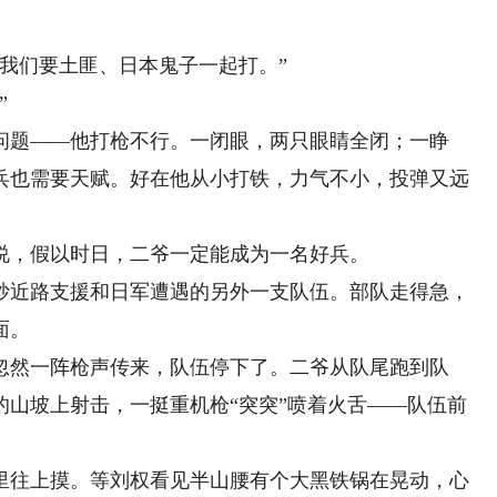
我们要土匪、日本鬼子一起打。”
”
题——他打枪不行。一闭眼，两只眼睛全闭；一睁
兵也需要天赋。好在他从小打铁，力气不小，投弹又远
，假以时日，二爷一定能成为一名好兵。
近路支援和日军遭遇的另外一支队伍。部队走得急，
面。
然一阵枪声传来，队伍停下了。二爷从队尾跑到队
的山坡上射击，一挺重机枪“突突”喷着火舌——队伍前
往上摸。等刘权看见半山腰有个大黑铁锅在晃动，心