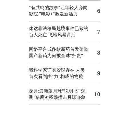
"有共鸣的故事"让年轻人奔向
6
影院
"电影+"激发新活力
休达非法移民越境事件已致约
7
百人死亡
飞地风暴背后
网络平台成多款新药首发渠道
8
国产新药为何被全球"扫货"
我科学家证实胶球存在 人类
9
首次看到由“力”构成的物质
探月:最新版月球"说明书"
观
10
测"猎鹰9"残骸撞击月球迹象