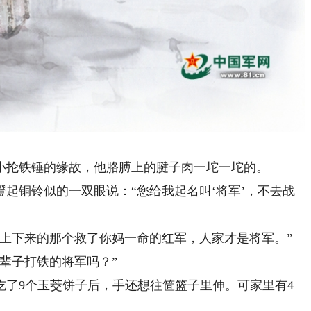
抡铁锤的缘故，他胳膊上的腱子肉一坨一坨的。
铜铃似的一双眼说：“您给我起名叫‘将军’，不去战
下来的那个救了你妈一命的红军，人家才是将军。”
辈子打铁的将军吗？”
9个玉茭饼子后，手还想往笸篮子里伸。可家里有4