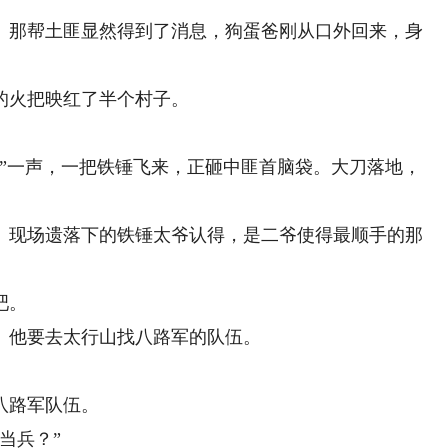
那帮土匪显然得到了消息，狗蛋爸刚从口外回来，身
火把映红了半个村子。
一声，一把铁锤飞来，正砸中匪首脑袋。大刀落地，
现场遗落下的铁锤太爷认得，是二爷使得最顺手的那
吧。
他要去太行山找八路军的队伍。
八路军队伍。
当兵？”