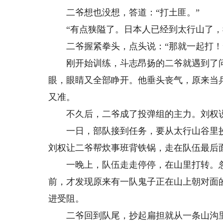
二爷想也没想，答道：“打土匪。”
“有点狭隘了。日本人已经到太行山了，
二爷握紧拳头，点头说：“那就一起打！
刚开始训练，斗志昂扬的二爷就遇到了问
眼，眼睛又全部睁开。他垂头丧气，原来当
又准。
不久后，二爷成了投弹组的主力。刘权说
一日，部队接到任务，要从太行山谷里抄
刘权让二爷帮炊事班背铁锅，走在队伍最后
一晚上，队伍走走停停，在山里打转。忽
前，才发现原来有一队鬼子正在山上朝对面
进受阻。
二爷回到队尾，抄起扁担就从一条山沟里