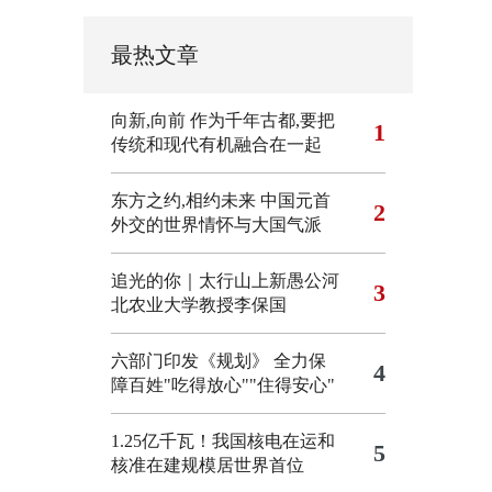
最热文章
向新,向前
作为千年古都,要把
1
传统和现代有机融合在一起
东方之约,相约未来 中国元首
2
外交的世界情怀与大国气派
追光的你｜太行山上新愚公河
3
北农业大学教授李保国
六部门印发《规划》 全力保
4
障百姓"吃得放心""住得安心"
1.25亿千瓦！我国核电在运和
5
核准在建规模居世界首位