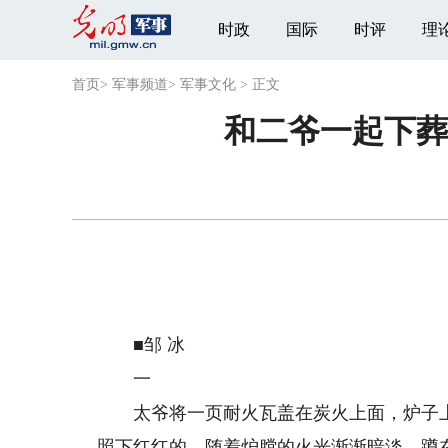
时政
国际
时评
理
首页
>
军事频道
>
军事文化
>
正文
和二爷一起下葬
■邹 冰
一
太爷将一页耐火瓦盖在炭火上面，炉子上
照下红红的，随着炉膛的火光渐渐暗淡，蹲