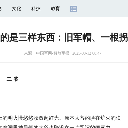
论
文化
科技
教育
的是三样东西：旧军帽、一根拐
来源：
中国军网-解放军报
2025-08-12 08:47
二 爷
的明火慢悠悠收敛起红光。原本太爷的脸在炉火的映
在窑洞里抽旱烟的太爷也隐没在一片黑沉的烟雾中。