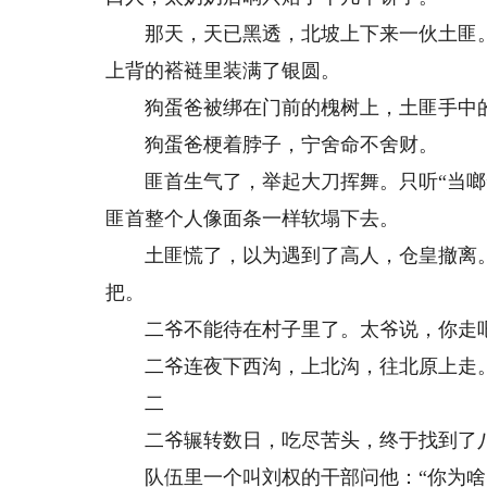
那天，天已黑透，北坡上下来一伙土匪。
上背的褡裢里装满了银圆。
狗蛋爸被绑在门前的槐树上，土匪手中的
狗蛋爸梗着脖子，宁舍命不舍财。
匪首生气了，举起大刀挥舞。只听“当啷”
匪首整个人像面条一样软塌下去。
土匪慌了，以为遇到了高人，仓皇撤离。
把。
二爷不能待在村子里了。太爷说，你走
二爷连夜下西沟，上北沟，往北原上走。
二
二爷辗转数日，吃尽苦头，终于找到了
队伍里一个叫刘权的干部问他：“你为啥