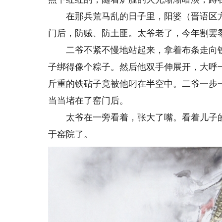
在那兵荒马乱的日子里，阳婆（晋语区方
门后，防贼、防土匪。太爷老了，今年割罢
二爷不紧不慢地站起来，拿着布条走向铁
子绑得像个粽子。然后他双手伸展开，大呼
斤重的铁砧子竟被他叼在半空中。二爷一步一
当当堵在了窑门后。
太爷在一旁看着，张大了嘴。看着儿子的背
于窑院了。