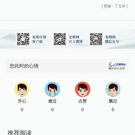
[
责编：丁玉冰
]
您此时的心情
开心
难过
点赞
飘过
0
0
0
0
推荐阅读