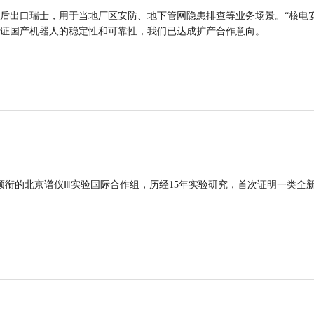
后出口瑞士，用于当地厂区安防、地下管网隐患排查等业务场景。“核电
证国产机器人的稳定性和可靠性，我们已达成扩产合作意向。
领衔的北京谱仪Ⅲ实验国际合作组，历经15年实验研究，首次证明一类全