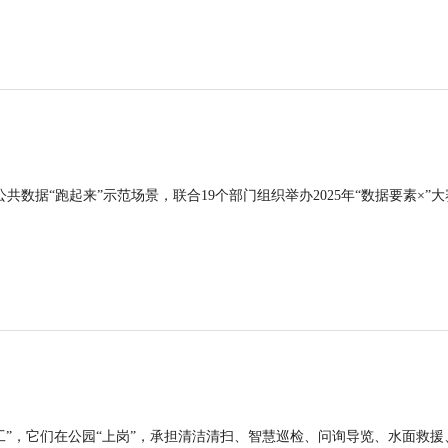
公共数据“跑起来”示范场景，联合19个部门组织举办2025年“数据要素×”大
工”，它们在公园“上岗”，承担清洁清扫、智慧巡检、问询导览、水面救援