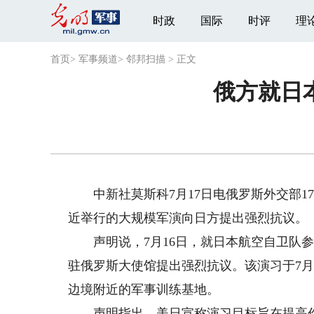
时政
国际
时评
理
首页
>
军事频道
>
邻邦扫描
>
正文
俄方就日
中新社莫斯科7月17日电俄罗斯外交部1
近举行的大规模军演向日方提出强烈抗议。
声明说，7月16日，就日本航空自卫队参
驻俄罗斯大使馆提出强烈抗议。该演习于7月
边境附近的军事训练基地。
声明指出，美日宣称演习目标旨在提高作战