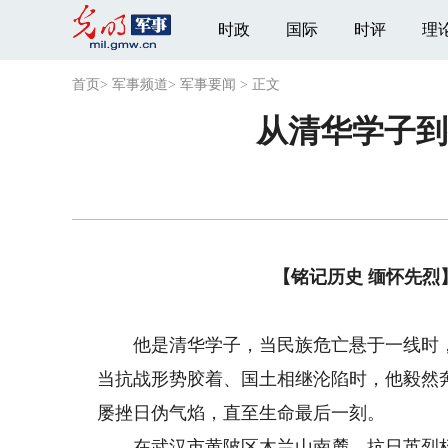
时政
国际
时评
理
首页
>
军事频道
>
军事要闻
>
正文
从清华学子到
【铭记历史 缅怀先
他是清华学子，当民族危亡悬于一线时，
当抗战形势胶着、国土相继沦陷时，他毅然
屡挫日伪气焰，直至生命最后一刻。
在武汉市黄陂区木兰山南麓，抗日英烈杨