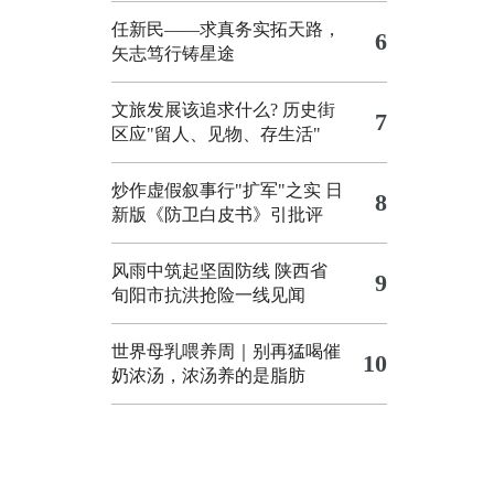
任新民——求真务实拓天路，
6
矢志笃行铸星途
文旅发展该追求什么?
历史街
7
区应"留人、见物、存生活"
炒作虚假叙事行"扩军"之实
日
8
新版《防卫白皮书》引批评
风雨中筑起坚固防线 陕西省
9
旬阳市抗洪抢险一线见闻
世界母乳喂养周｜别再猛喝催
10
奶浓汤，浓汤养的是脂肪