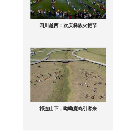
四川越西：欢庆彝族火把节
祁连山下，呦呦鹿鸣引客来