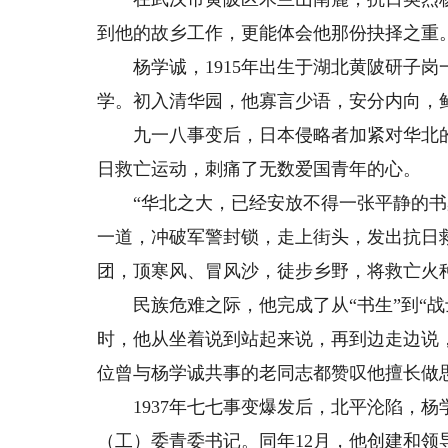
到他的故乡工作，更能体会他那份抉择之重
杨学诚，1915年出生于湖北黄陂研子岗一
学。初入清华园，他寡言少语，安分内向，
九一八事变后，日本侵略者加紧对华北的
日救亡运动，刺痛了无数爱国青年的心。
“华北之大，已经安放不得一张平静的书桌了
一道，冲破军警封锁，走上街头，发出抗日
团，顶寒风、冒风沙，徒步乡野，将救亡火
民族危难之际，他完成了从“书生”到“战士
时，他从坐着说到站起来说，再到边走边说
位曾与杨学诚共事的老同志都赞叹他擅长做
1937年七七事变爆发后，北平沦陷，杨
（工）委青委书记。同年12月，他创建和领