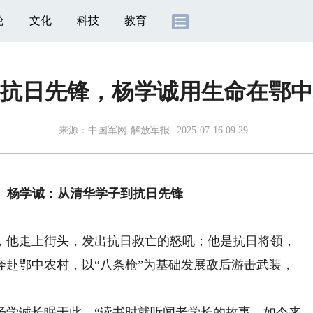
论
文化
科技
教育
抗日先锋，杨学诚用生命在鄂中
来源：
中国军网-解放军报
2025-07-16 09:29
烈】杨学诚：从清华学子到抗日先锋
他走上街头，发出抗日救亡的怒吼；他是抗日将领，
奔赴鄂中农村，以“八条枪”为基础发展敌后游击武装，
学诚长眠于此。“读书时就听闻老学长的故事，如今来