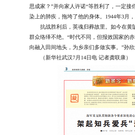
思成家？”并向家人许诺“等胜利了，一定接
染上的肺疾，拖垮了他的身体。1944年3月
抗战胜利后，英魂归葬故里。如今在黄陂，
群众络绎不绝。“时代不同，但报效国家的
向融入田间地头，为乡亲们多做实事。”孙
（新华社武汉7月14日电 记者龚联康）