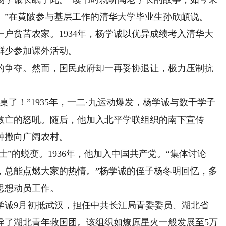
。”在黄陂参与基层工作的清华大学毕业生孙欣頔说。
户贫苦农家。1934年，杨学诚以优异成绩考入清华大
鲜少参加课外活动。
争夺。然而，国民政府却一再妥协退让，极力压制抗
！”1935年，一二·九运动爆发，杨学诚与数千学子
救亡的怒吼。随后，他加入北平学联组织的南下宣传
种撒向广阔农村。
”的蜕变。1936年，他加入中国共产党。“集体讨论
，总能点燃大家的热情。”杨学诚的侄子杨冬明回忆，多
思想动员工作。
学诚9月初抵武汉，担任中共长江局青委委员、湖北省
导了湖北青年救国团。该组织如燎原星火一般发展至5万