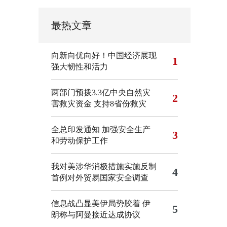
最热文章
向新向优向好！中国经济展现
1
强大韧性和活力
两部门预拨3.3亿中央自然灾
2
害救灾资金 支持8省份救灾
全总印发通知 加强安全生产
3
和劳动保护工作
我对美涉华消极措施实施反制
4
首例对外贸易国家安全调查
信息战凸显美伊局势胶着
伊
5
朗称与阿曼接近达成协议