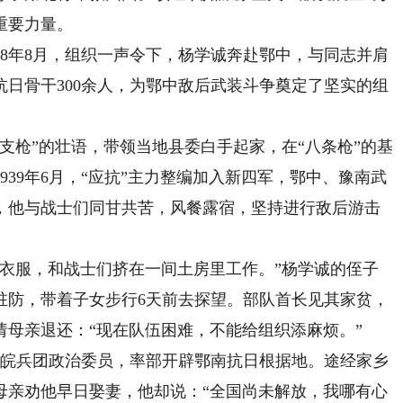
重要力量。
8年8月，组织一声令下，杨学诚奔赴鄂中，与同志并肩
日骨干300余人，为鄂中敌后武装斗争奠定了坚实的组
枪”的壮语，带领当地县委白手起家，在“八条枪”的基
39年6月，“应抗”主力整编加入新四军，鄂中、豫南武
，他与战士们同甘共苦，风餐露宿，坚持进行敌后游击
服，和战士们挤在一间土房里工作。”杨学诚的侄子
城驻防，带着子女步行6天前去探望。部队首长见其家贫，
母亲退还：“现在队伍困难，不能给组织添麻烦。”
鄂皖兵团政治委员，率部开辟鄂南抗日根据地。途经家乡
母亲劝他早日娶妻，他却说：“全国尚未解放，我哪有心