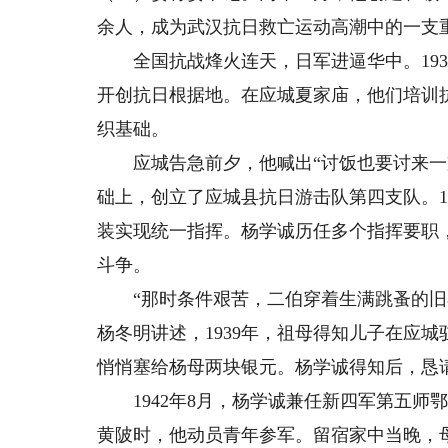
余人，成为武汉抗日救亡运动高潮中的一支
全国抗战烽火连天，日军进逼华中。193
开创抗日根据地。在应城夏家庙，他们培训抗
织基础。
应城告急前夕，他喊出“讨饭也要讨来一支
础上，创立了应城县抗日游击队第四支队。19
装实现统一指挥。杨学诚历任多个指挥要职
斗争。
“那时条件艰苦，二伯穿着生满跳蚤的旧衣
杨冬明讲述，1939年，祖母得知儿子在应
悄悄塞给杨母两块银元。杨学诚得知后，恳请
1942年8月，杨学诚兼任新四军第五师
黄陂时，他动员青年参军。留宿家中当晚，