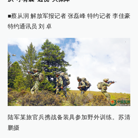
■蔡从润 解放军报记者 张磊峰 特约记者 李佳豪
特约通讯员 刘 卓
陆军某旅官兵携战备装具参加野外训练。苏清
鹏摄