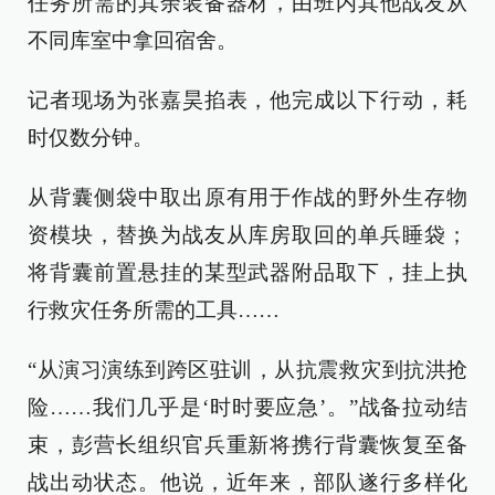
任务所需的其余装备器材，由班内其他战友从
不同库室中拿回宿舍。
记者现场为张嘉昊掐表，他完成以下行动，耗
时仅数分钟。
从背囊侧袋中取出原有用于作战的野外生存物
资模块，替换为战友从库房取回的单兵睡袋；
将背囊前置悬挂的某型武器附品取下，挂上执
行救灾任务所需的工具……
“从演习演练到跨区驻训，从抗震救灾到抗洪抢
险……我们几乎是‘时时要应急’。”战备拉动结
束，彭营长组织官兵重新将携行背囊恢复至备
战出动状态。他说，近年来，部队遂行多样化