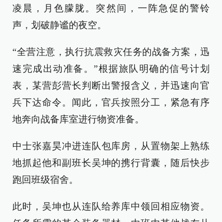
凌晨，月色朦胧。突然间，一阵急促的警铃
声，划破静谧的夜空。
“全营注意，执行抗震救灾任务的战备方案，迅
速完成出动准备。”根据旅队明确的信号计划
表，某营彭营长判断出警报含义，并迅速向官
兵下达命令。闻此，官兵按照分工，紧急有序
地奔向战备库室进行物资准备。
中士张嘉昊冲进连队包库房，从置物架上熟练
地抓起他和副班长吴坤的携行背囊，随后快步
跑回班级宿舍。
此时，吴坤也从连队给养库中领回相应物资。