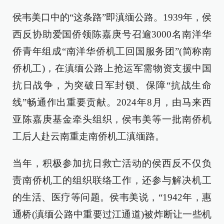
侯韦美口中的“这条路”即滇缅公路。1939年，侯
西反协助爱国侨领陈嘉庚号召逾3000名南洋华
侨青年组成“南洋华侨机工回国服务团”(简称南
侨机工)，在滇缅公路上抢运军需物资支援中国
抗日战争，为突破日军封锁、保障“抗战生命
线”畅通作出重要贡献。2024年8月，由马来西
亚陈嘉庚基金牵头组织，侯韦美等一批南侨机
工后人赴云南重走南侨机工滇缅路。
当年，积极参加抗日救亡活动的侯西反不仅负
责南侨机工的组织联络工作，还参与解决机工
的生活、医疗等问题。侯韦美说，“1942年，惠
通桥(滇缅公路中重要过江通道)被炸断让一些机