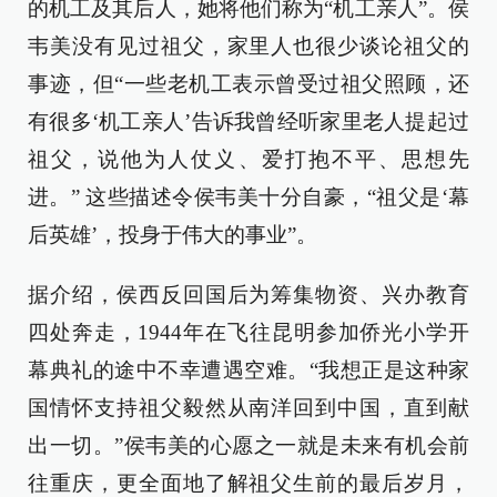
的机工及其后人，她将他们称为“机工亲人”。侯
韦美没有见过祖父，家里人也很少谈论祖父的
事迹，但“一些老机工表示曾受过祖父照顾，还
有很多‘机工亲人’告诉我曾经听家里老人提起过
祖父，说他为人仗义、爱打抱不平、思想先
进。” 这些描述令侯韦美十分自豪，“祖父是‘幕
后英雄’，投身于伟大的事业”。
据介绍，侯西反回国后为筹集物资、兴办教育
四处奔走，1944年在飞往昆明参加侨光小学开
幕典礼的途中不幸遭遇空难。“我想正是这种家
国情怀支持祖父毅然从南洋回到中国，直到献
出一切。”侯韦美的心愿之一就是未来有机会前
往重庆，更全面地了解祖父生前的最后岁月，