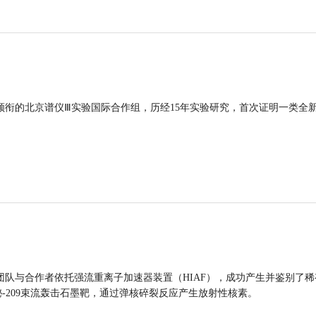
领衔的北京谱仪Ⅲ实验国际合作组，历经15年实验研究，首次证明一类全
团队与合作者依托强流重离子加速器装置（HIAF），成功产生并鉴别了稀
的铋-209束流轰击石墨靶，通过弹核碎裂反应产生放射性核素。