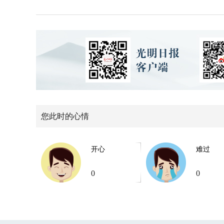
您此时的心情
开心
难过
0
0