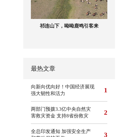
祁连山下，呦呦鹿鸣引客来
最热文章
向新向优向好！中国经济展现
1
强大韧性和活力
两部门预拨3.3亿中央自然灾
2
害救灾资金 支持8省份救灾
全总印发通知 加强安全生产
3