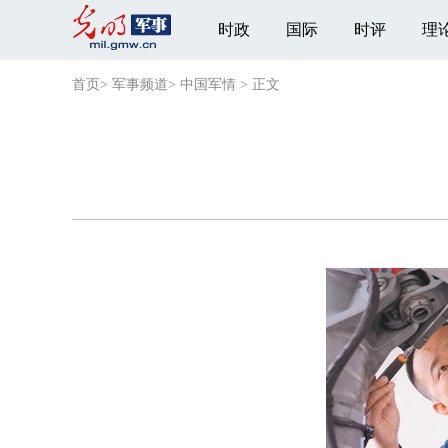
时政
国际
时评
理
首页
>
军事频道
>
中国军情
>
正文