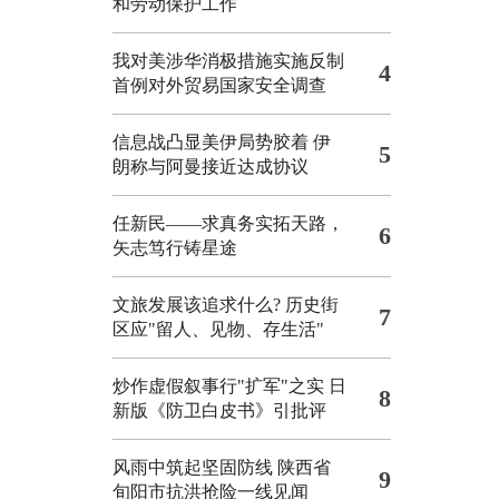
和劳动保护工作
我对美涉华消极措施实施反制
4
首例对外贸易国家安全调查
信息战凸显美伊局势胶着
伊
5
朗称与阿曼接近达成协议
任新民——求真务实拓天路，
6
矢志笃行铸星途
文旅发展该追求什么?
历史街
7
区应"留人、见物、存生活"
炒作虚假叙事行"扩军"之实
日
8
新版《防卫白皮书》引批评
风雨中筑起坚固防线 陕西省
9
旬阳市抗洪抢险一线见闻