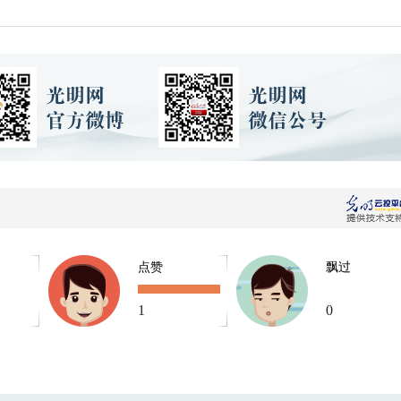
点赞
飘过
1
0