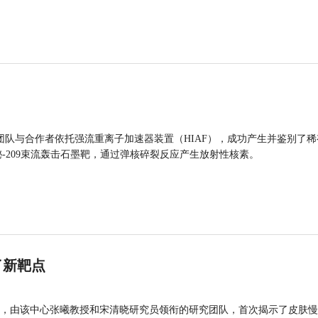
团队与合作者依托强流重离子加速器装置（HIAF），成功产生并鉴别了稀
的铋-209束流轰击石墨靶，通过弹核碎裂反应产生放射性核素。
了新靶点
，由该中心张曦教授和宋清晓研究员领衔的研究团队，首次揭示了皮肤慢