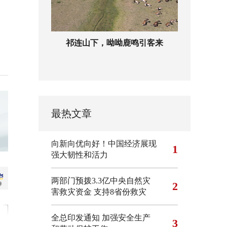
祁连山下，呦呦鹿鸣引客来
最热文章
向新向优向好！中国经济展现
1
强大韧性和活力
两部门预拨3.3亿中央自然灾
2
害救灾资金 支持8省份救灾
全总印发通知 加强安全生产
3