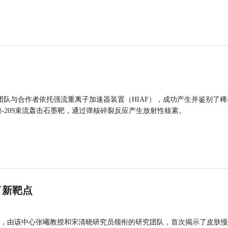
团队与合作者依托强流重离子加速器装置（HIAF），成功产生并鉴别了稀
的铋-209束流轰击石墨靶，通过弹核碎裂反应产生放射性核素。
了新靶点
，由该中心张曦教授和宋清晓研究员领衔的研究团队，首次揭示了皮肤慢