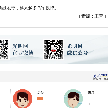
线地带，越来越多乌军投降。
[
责编：王蕾
]
点赞
飘过
1
0