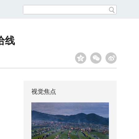
给线
视觉焦点