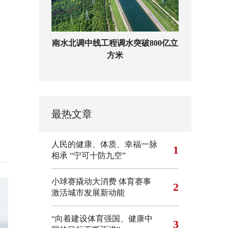
南水北调中线工程调水突破800亿立
方米
最热文章
人民的健康、体质、幸福一脉
1
相承
“宁可十防九空”
小球赛撬动大消费 体育赛事
2
激活城市发展新动能
“向着建设体育强国、健康中
3