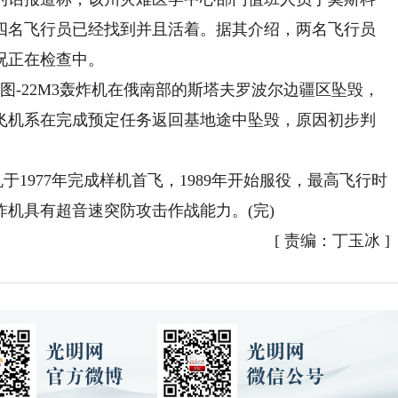
有四名飞行员已经找到并且活着。据其介绍，两名飞行员
况正在检查中。
-22M3轰炸机在俄南部的斯塔夫罗波尔边疆区坠毁，
飞机系在完成预定任务返回基地途中坠毁，原因初步判
1977年完成样机首飞，1989年开始服役，最高飞行时
轰炸机具有超音速突防攻击作战能力。(完)
[
责编：丁玉冰
]