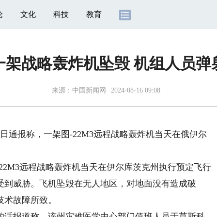
论
文化
科技
教育
一架战略轰炸机坠毁 机组人员弹
来源：
中国新闻网
2024-08-16 09:08
日通报称，一架图-22M3远程战略轰炸机当天在俄伊尔
2M3远程战略轰炸机当天在伊尔库茨克州执行预定飞行
受到威胁。飞机坠毁在无人地区，对地面没有造成破
技术故障所致。
话报道称，该州灾难医学中心部门值班人员于莫斯科