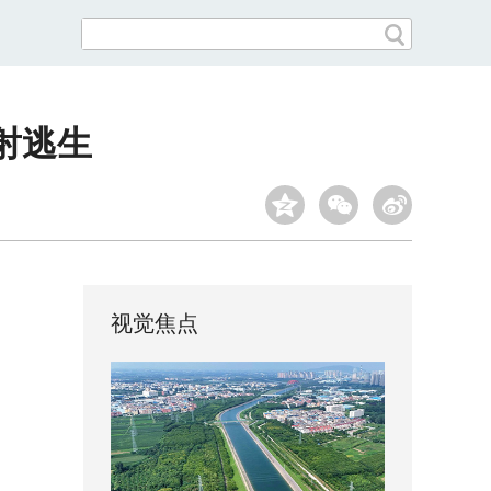
射逃生
视觉焦点