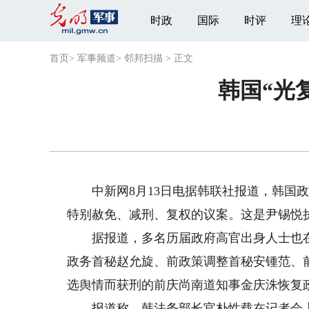
时政
国际
时评
理
首页
>
军事频道
>
邻邦扫描
>
正文
韩国“光
中新网8月13日电据韩联社报道，韩国政府
特别赦免、减刑、复权的议案。这是尹锡悦执
据报道，多名历届政府高官出身人士也在
政务首秘赵允旋、前政策调整首秘安锺范、
选舆情而获刑的前庆尚南道知事金庆洙恢复
报道称，韩法务部长官朴性载在记者会上