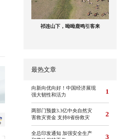
祁连山下，呦呦鹿鸣引客来
最热文章
向新向优向好！中国经济展现
1
强大韧性和活力
两部门预拨3.3亿中央自然灾
2
害救灾资金 支持8省份救灾
全总印发通知 加强安全生产
3