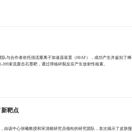
团队与合作者依托强流重离子加速器装置（HIAF），成功产生并鉴别了稀
的铋-209束流轰击石墨靶，通过弹核碎裂反应产生放射性核素。
了新靶点
，由该中心张曦教授和宋清晓研究员领衔的研究团队，首次揭示了皮肤慢