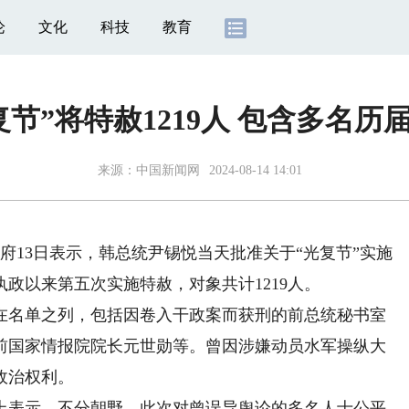
论
文化
科技
教育
复节”将特赦1219人 包含多名历
来源：
中国新闻网
2024-08-14 14:01
13日表示，韩总统尹锡悦当天批准关于“光复节”实施
政以来第五次实施特赦，对象共计1219人。
名单之列，包括因卷入干政案而获刑的前总统秘书室
前国家情报院院长元世勋等。曾因涉嫌动员水军操纵大
政治权利。
表示，不分朝野，此次对曾误导舆论的多名人士公平