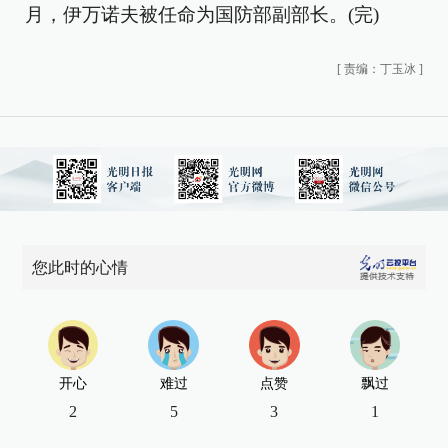
月，伊万诺夫被任命为国防部副部长。(完)
[
责编：丁玉冰
]
您此时的心情
开心
难过
点赞
飘过
2
5
3
1