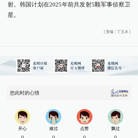
射。韩国计划在2025年前共发射5颗军事侦察卫
星。
[
责编：丁玉冰
]
您此时的心情
开心
难过
点赞
飘过
0
0
0
0