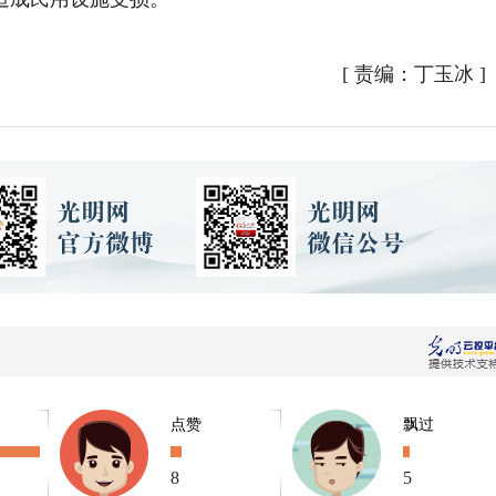
[
责编：丁玉冰
]
点赞
飘过
8
5