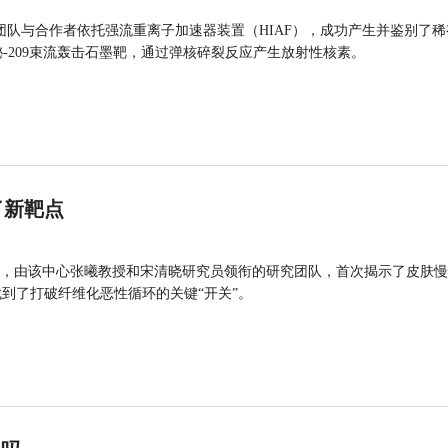
团队与合作者依托强流重离子加速器装置（HIAF），成功产生并鉴别了稀
的铋-209束流轰击石墨靶，通过弹核碎裂反应产生放射性核素。
了新靶点
，由该中心张曦教授和宋清晓研究员领衔的研究团队，首次揭示了皮肤慢
找到了打破纤维化恶性循环的关键“开关”。