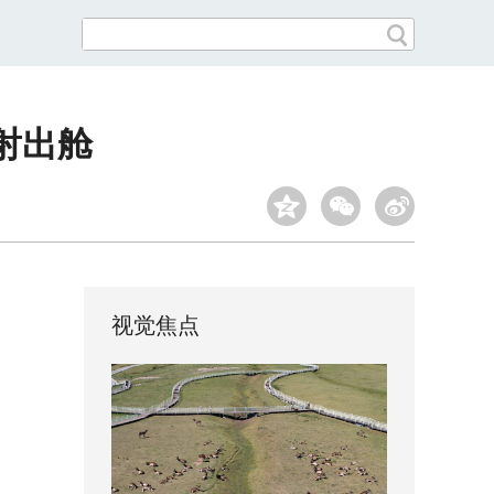
射出舱
视觉焦点