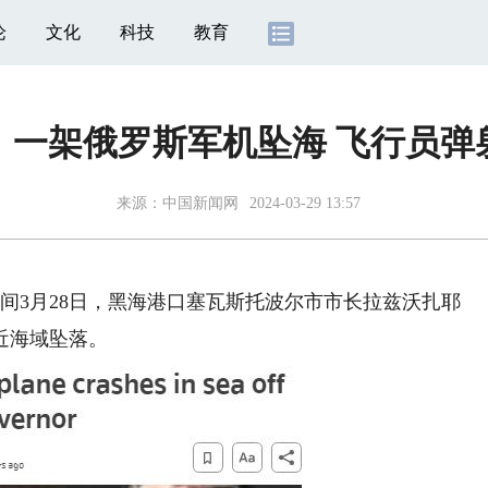
论
文化
科技
教育
：一架俄罗斯军机坠海 飞行员弹
来源：
中国新闻网
2024-03-29 13:57
间3月28日，黑海港口塞瓦斯托波尔市市长拉兹沃扎耶
近海域坠落。