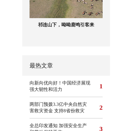
祁连山下，呦呦鹿鸣引客来
最热文章
向新向优向好！中国经济展现
1
强大韧性和活力
两部门预拨3.3亿中央自然灾
2
害救灾资金 支持8省份救灾
全总印发通知 加强安全生产
3