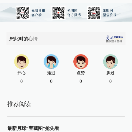
您此时的心情
开心
难过
点赞
飘过
0
0
0
0
推荐阅读
最新月球“宝藏图”抢先看