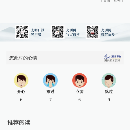
[
责编：邢彬
]
您此时的心情
开心
难过
点赞
飘过
6
7
6
9
推荐阅读