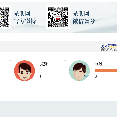
点赞
飘过
0
2