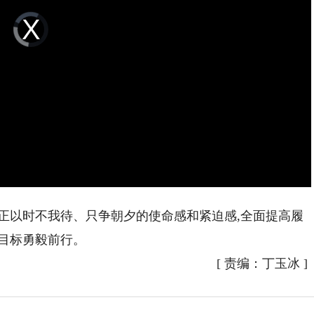
Video
Player
is
loading.
以时不我待、只争朝夕的使命感和紧迫感,全面提高履
目标勇毅前行。
[
责编：丁玉冰
]