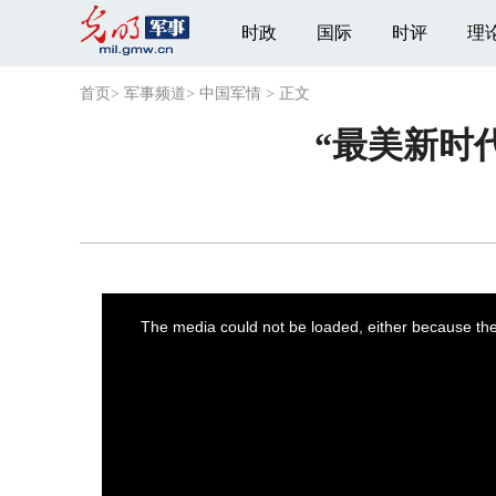
时政
国际
时评
理
首页
>
军事频道
>
中国军情
>
正文
“最美新时
This
is
a
The media could not be loaded, either because the 
modal
window.