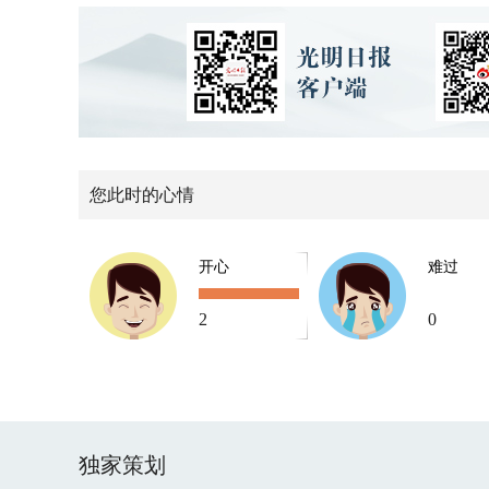
您此时的心情
开心
难过
2
0
独家策划